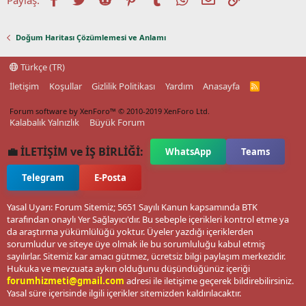
Doğum Haritası Çözümlemesi ve Anlamı
Türkçe (TR)
İletişim
Koşullar
Gizlilik Politikası
Yardım
Anasayfa
R
S
S
Forum software by XenForo™
© 2010-2019 XenForo Ltd.
Kalabalık Yalnızlık
Büyük Forum
💼 İLETİŞİM ve İŞ BİRLİĞİ:
WhatsApp
Teams
Telegram
E-Posta
Yasal Uyarı: Forum Sitemiz; 5651 Sayılı Kanun kapsamında BTK
tarafından onaylı Yer Sağlayıcı'dır. Bu sebeple içerikleri kontrol etme ya
da araştırma yükümlülüğü yoktur. Üyeler yazdığı içeriklerden
sorumludur ve siteye üye olmak ile bu sorumluluğu kabul etmiş
sayılırlar. Sitemiz kar amacı gütmez, ücretsiz bilgi paylaşım merkezidir.
Hukuka ve mevzuata aykırı olduğunu düşündüğünüz içeriği
forumhizmeti@gmail.com
adresi ile iletişime geçerek bildirebilirsiniz.
Yasal süre içerisinde ilgili içerikler sitemizden kaldırılacaktır.