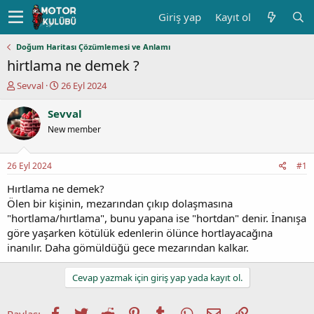
Giriş yap
Kayıt ol
Doğum Haritası Çözümlemesi ve Anlamı
hirtlama ne demek ?
K
B
Sevval
26 Eyl 2024
o
a
n
ş
Sevval
u
l
New member
y
a
u
n
b
g
26 Eyl 2024
#1
a
ı
ş
ç
Hırtlama ne demek?
l
t
Ölen bir kişinin, mezarından çıkıp dolaşmasına
a
a
"hortlama/hırtlama", bunu yapana ise "hortdan" denir. İnanışa
t
r
göre yaşarken kötülük edenlerin ölünce hortlayacağına
a
i
inanılır. Daha gömüldüğü gece mezarından kalkar.
n
h
i
Cevap yazmak için giriş yap yada kayıt ol.
Facebook
Twitter
Reddit
Pinterest
Tumblr
WhatsApp
E-posta
Link
Paylaş: