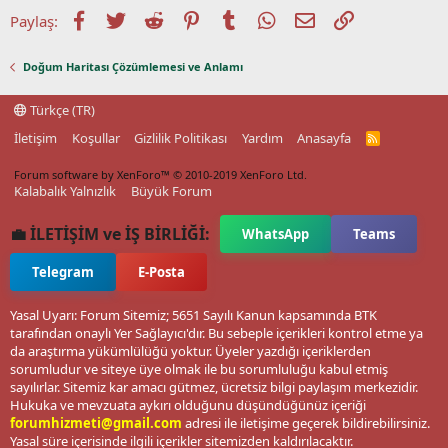
Facebook
Twitter
Reddit
Pinterest
Tumblr
WhatsApp
E-posta
Link
Paylaş:
Doğum Haritası Çözümlemesi ve Anlamı
Türkçe (TR)
İletişim
Koşullar
Gizlilik Politikası
Yardım
Anasayfa
R
S
S
Forum software by XenForo™
© 2010-2019 XenForo Ltd.
Kalabalık Yalnızlık
Büyük Forum
💼 İLETİŞİM ve İŞ BİRLİĞİ:
WhatsApp
Teams
Telegram
E-Posta
Yasal Uyarı: Forum Sitemiz; 5651 Sayılı Kanun kapsamında BTK
tarafından onaylı Yer Sağlayıcı'dır. Bu sebeple içerikleri kontrol etme ya
da araştırma yükümlülüğü yoktur. Üyeler yazdığı içeriklerden
sorumludur ve siteye üye olmak ile bu sorumluluğu kabul etmiş
sayılırlar. Sitemiz kar amacı gütmez, ücretsiz bilgi paylaşım merkezidir.
Hukuka ve mevzuata aykırı olduğunu düşündüğünüz içeriği
forumhizmeti@gmail.com
adresi ile iletişime geçerek bildirebilirsiniz.
Yasal süre içerisinde ilgili içerikler sitemizden kaldırılacaktır.