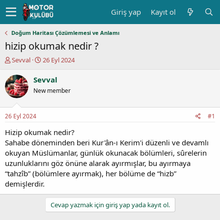
Giriş yap
Kayıt ol
Doğum Haritası Çözümlemesi ve Anlamı
hizip okumak nedir ?
K
B
Sevval
26 Eyl 2024
o
a
n
ş
Sevval
u
l
New member
y
a
u
n
b
g
26 Eyl 2024
#1
a
ı
ş
ç
Hizip okumak nedir?
l
t
Sahabe döneminden beri Kur'ân-ı Kerim'i düzenli ve devamlı
a
a
okuyan Müslümanlar, günlük okunacak bölümleri, sûrelerin
t
r
uzunluklarını göz önüne alarak ayırmışlar, bu ayırmaya
a
i
“tahzîb” (bölümlere ayırmak), her bölüme de “hizb”
n
h
demişlerdir.
i
Cevap yazmak için giriş yap yada kayıt ol.