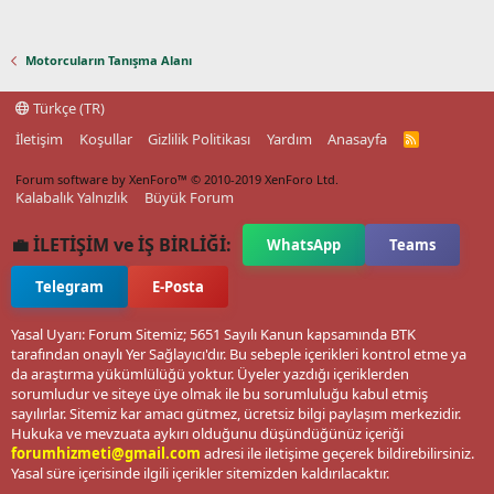
Motorcuların Tanışma Alanı
Türkçe (TR)
İletişim
Koşullar
Gizlilik Politikası
Yardım
Anasayfa
R
S
S
Forum software by XenForo™
© 2010-2019 XenForo Ltd.
Kalabalık Yalnızlık
Büyük Forum
💼 İLETİŞİM ve İŞ BİRLİĞİ:
WhatsApp
Teams
Telegram
E-Posta
Yasal Uyarı: Forum Sitemiz; 5651 Sayılı Kanun kapsamında BTK
tarafından onaylı Yer Sağlayıcı'dır. Bu sebeple içerikleri kontrol etme ya
da araştırma yükümlülüğü yoktur. Üyeler yazdığı içeriklerden
sorumludur ve siteye üye olmak ile bu sorumluluğu kabul etmiş
sayılırlar. Sitemiz kar amacı gütmez, ücretsiz bilgi paylaşım merkezidir.
Hukuka ve mevzuata aykırı olduğunu düşündüğünüz içeriği
forumhizmeti@gmail.com
adresi ile iletişime geçerek bildirebilirsiniz.
Yasal süre içerisinde ilgili içerikler sitemizden kaldırılacaktır.