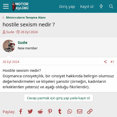
Giriş yap
Kayıt ol
Motorcuların Tanışma Alanı
hostile sexism nedir ?
K
B
Sude
26 Eyl 2024
o
a
n
ş
Sude
u
l
New member
y
a
u
n
b
g
26 Eyl 2024
#1
a
ı
ş
ç
Hostile sexism nedir?
l
t
Düşmanca cinsiyetçilik, bir cinsiyet hakkında belirgin olumsuz
a
a
değerlendirmeleri ve klişeleri yansıtır (örneğin, kadınların
t
r
erkeklerden yetersiz ve aşağı olduğu fikirleridir).
a
i
n
h
i
Cevap yazmak için giriş yap yada kayıt ol.
Facebook
Twitter
Reddit
Pinterest
Tumblr
WhatsApp
E-posta
Link
Paylaş: