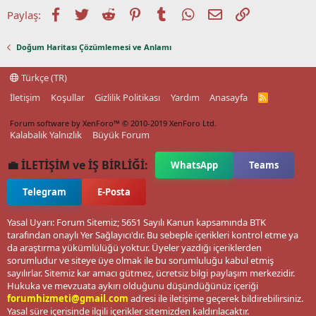
Facebook
Twitter
Reddit
Pinterest
Tumblr
WhatsApp
E-posta
Link
Paylaş:
Doğum Haritası Çözümlemesi ve Anlamı
Türkçe (TR)
İletişim
Koşullar
Gizlilik Politikası
Yardım
Anasayfa
R
S
S
Forum software by XenForo™
© 2010-2019 XenForo Ltd.
Kalabalık Yalnızlık
Büyük Forum
💼 İLETİŞİM ve İŞ BİRLİĞİ:
WhatsApp
Teams
Telegram
E-Posta
Yasal Uyarı: Forum Sitemiz; 5651 Sayılı Kanun kapsamında BTK
tarafından onaylı Yer Sağlayıcı'dır. Bu sebeple içerikleri kontrol etme ya
da araştırma yükümlülüğü yoktur. Üyeler yazdığı içeriklerden
sorumludur ve siteye üye olmak ile bu sorumluluğu kabul etmiş
sayılırlar. Sitemiz kar amacı gütmez, ücretsiz bilgi paylaşım merkezidir.
Hukuka ve mevzuata aykırı olduğunu düşündüğünüz içeriği
forumhizmeti@gmail.com
adresi ile iletişime geçerek bildirebilirsiniz.
Yasal süre içerisinde ilgili içerikler sitemizden kaldırılacaktır.