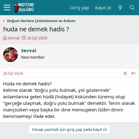
Giriş yap
Kayıt ol
Doğum Haritası Çözümlemesi ve Anlamı
huda ne demek hadis ?
K
B
Sevval
26 Eyl 2024
o
a
n
ş
Sevval
u
l
New member
y
a
u
n
b
g
26 Eyl 2024
#1
a
ı
ş
ç
Hüda ne demek hadis?
l
t
Kelime olarak “doğru yolu bulmak, yol göstermek”
a
a
anlamlarına gelen hüdâ (hidayet) kökünden türemiş olup
t
r
“gerçeğe ulaşmak, doğru yolu bulmak” demektir. Terim olarak
a
i
inançsızken veya başka bir dine mensupken İslâm dinini
n
h
benimsemeyi ifade eder.
i
Cevap yazmak için giriş yap yada kayıt ol.