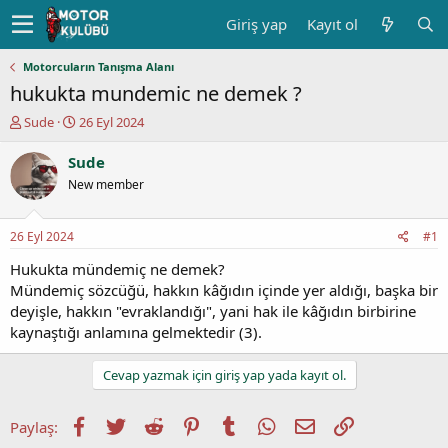
Giriş yap
Kayıt ol
Motorcuların Tanışma Alanı
hukukta mundemic ne demek ?
K
B
Sude
26 Eyl 2024
o
a
n
ş
Sude
u
l
New member
y
a
u
n
b
g
26 Eyl 2024
#1
a
ı
ş
ç
Hukukta mündemiç ne demek?
l
t
Mündemiç sözcüğü, hakkın kâğıdın içinde yer aldığı, başka bir
a
a
deyişle, hakkın "evraklandığı", yani hak ile kâğıdın birbirine
t
r
kaynaştığı anlamına gelmektedir (3).
a
i
n
h
i
Cevap yazmak için giriş yap yada kayıt ol.
Facebook
Twitter
Reddit
Pinterest
Tumblr
WhatsApp
E-posta
Link
Paylaş: