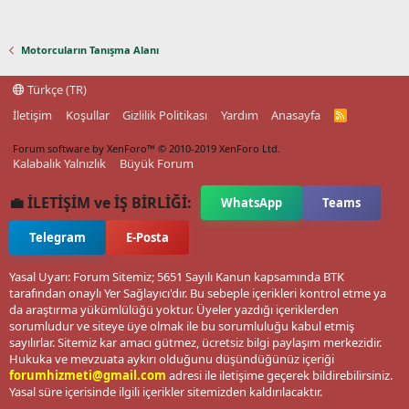
Motorcuların Tanışma Alanı
Türkçe (TR)
İletişim
Koşullar
Gizlilik Politikası
Yardım
Anasayfa
R
S
S
Forum software by XenForo™
© 2010-2019 XenForo Ltd.
Kalabalık Yalnızlık
Büyük Forum
💼 İLETİŞİM ve İŞ BİRLİĞİ:
WhatsApp
Teams
Telegram
E-Posta
Yasal Uyarı: Forum Sitemiz; 5651 Sayılı Kanun kapsamında BTK
tarafından onaylı Yer Sağlayıcı'dır. Bu sebeple içerikleri kontrol etme ya
da araştırma yükümlülüğü yoktur. Üyeler yazdığı içeriklerden
sorumludur ve siteye üye olmak ile bu sorumluluğu kabul etmiş
sayılırlar. Sitemiz kar amacı gütmez, ücretsiz bilgi paylaşım merkezidir.
Hukuka ve mevzuata aykırı olduğunu düşündüğünüz içeriği
forumhizmeti@gmail.com
adresi ile iletişime geçerek bildirebilirsiniz.
Yasal süre içerisinde ilgili içerikler sitemizden kaldırılacaktır.