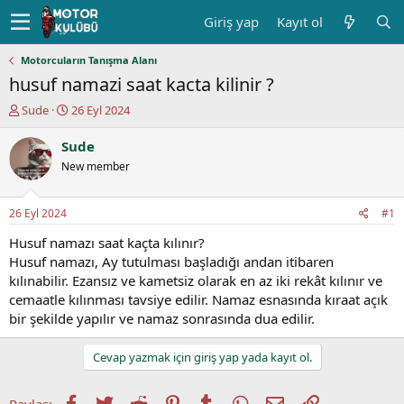
Giriş yap
Kayıt ol
Motorcuların Tanışma Alanı
husuf namazi saat kacta kilinir ?
K
B
Sude
26 Eyl 2024
o
a
n
ş
Sude
u
l
New member
y
a
u
n
b
g
26 Eyl 2024
#1
a
ı
ş
ç
Husuf namazı saat kaçta kılınır?
l
t
Husuf namazı, Ay tutulması başladığı andan itibaren
a
a
kılınabilir. Ezansız ve kametsiz olarak en az iki rekât kılınır ve
t
r
cemaatle kılınması tavsiye edilir. Namaz esnasında kıraat açık
a
i
bir şekilde yapılır ve namaz sonrasında dua edilir.
n
h
i
Cevap yazmak için giriş yap yada kayıt ol.
Facebook
Twitter
Reddit
Pinterest
Tumblr
WhatsApp
E-posta
Link
Paylaş: