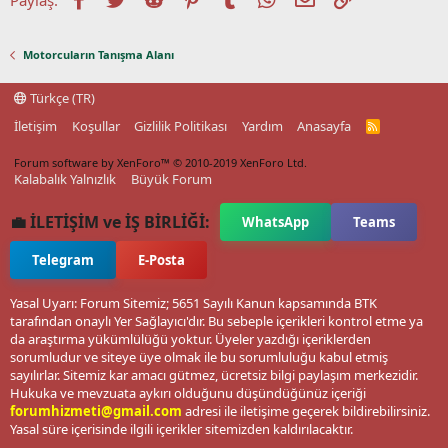
Motorcuların Tanışma Alanı
Türkçe (TR)
İletişim
Koşullar
Gizlilik Politikası
Yardım
Anasayfa
R
S
S
Forum software by XenForo™
© 2010-2019 XenForo Ltd.
Kalabalık Yalnızlık
Büyük Forum
💼 İLETİŞİM ve İŞ BİRLİĞİ:
WhatsApp
Teams
Telegram
E-Posta
Yasal Uyarı: Forum Sitemiz; 5651 Sayılı Kanun kapsamında BTK
tarafından onaylı Yer Sağlayıcı'dır. Bu sebeple içerikleri kontrol etme ya
da araştırma yükümlülüğü yoktur. Üyeler yazdığı içeriklerden
sorumludur ve siteye üye olmak ile bu sorumluluğu kabul etmiş
sayılırlar. Sitemiz kar amacı gütmez, ücretsiz bilgi paylaşım merkezidir.
Hukuka ve mevzuata aykırı olduğunu düşündüğünüz içeriği
forumhizmeti@gmail.com
adresi ile iletişime geçerek bildirebilirsiniz.
Yasal süre içerisinde ilgili içerikler sitemizden kaldırılacaktır.