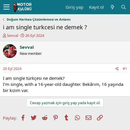
Giriş yap
Kayıt ol
Doğum Haritası Çözümlemesi ve Anlamı
i am single turkcesi ne demek ?
K
B
Sevval
26 Eyl 2024
o
a
n
ş
Sevval
u
l
New member
y
a
u
n
b
g
26 Eyl 2024
#1
a
ı
ş
ç
I am single türkçesi ne demek?
l
t
I'm single, with a 16-year-old daughter. Bekârım, 16 yaşında
a
a
bir kızım var.
t
r
a
i
Cevap yazmak için giriş yap yada kayıt ol.
n
h
i
Facebook
Twitter
Reddit
Pinterest
Tumblr
WhatsApp
E-posta
Link
Paylaş: