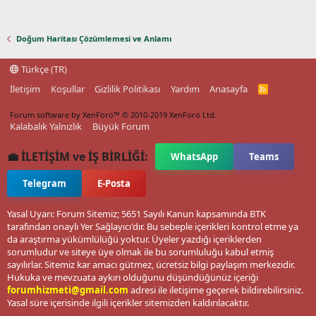
Doğum Haritası Çözümlemesi ve Anlamı
Türkçe (TR)
İletişim
Koşullar
Gizlilik Politikası
Yardım
Anasayfa
R
S
S
Forum software by XenForo™
© 2010-2019 XenForo Ltd.
Kalabalık Yalnızlık
Büyük Forum
💼 İLETİŞİM ve İŞ BİRLİĞİ:
WhatsApp
Teams
Telegram
E-Posta
Yasal Uyarı: Forum Sitemiz; 5651 Sayılı Kanun kapsamında BTK
tarafından onaylı Yer Sağlayıcı'dır. Bu sebeple içerikleri kontrol etme ya
da araştırma yükümlülüğü yoktur. Üyeler yazdığı içeriklerden
sorumludur ve siteye üye olmak ile bu sorumluluğu kabul etmiş
sayılırlar. Sitemiz kar amacı gütmez, ücretsiz bilgi paylaşım merkezidir.
Hukuka ve mevzuata aykırı olduğunu düşündüğünüz içeriği
forumhizmeti@gmail.com
adresi ile iletişime geçerek bildirebilirsiniz.
Yasal süre içerisinde ilgili içerikler sitemizden kaldırılacaktır.