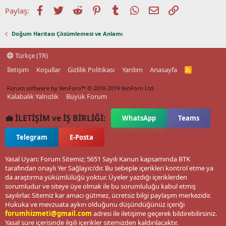
Facebook
Twitter
Reddit
Pinterest
Tumblr
WhatsApp
E-posta
Link
Paylaş:
Doğum Haritası Çözümlemesi ve Anlamı
Türkçe (TR)
İletişim
Koşullar
Gizlilik Politikası
Yardım
Anasayfa
R
S
S
Forum software by XenForo™
© 2010-2019 XenForo Ltd.
Kalabalık Yalnızlık
Büyük Forum
💼 İLETİŞİM ve İŞ BİRLİĞİ:
WhatsApp
Teams
Telegram
E-Posta
Yasal Uyarı: Forum Sitemiz; 5651 Sayılı Kanun kapsamında BTK
tarafından onaylı Yer Sağlayıcı'dır. Bu sebeple içerikleri kontrol etme ya
da araştırma yükümlülüğü yoktur. Üyeler yazdığı içeriklerden
sorumludur ve siteye üye olmak ile bu sorumluluğu kabul etmiş
sayılırlar. Sitemiz kar amacı gütmez, ücretsiz bilgi paylaşım merkezidir.
Hukuka ve mevzuata aykırı olduğunu düşündüğünüz içeriği
forumhizmeti@gmail.com
adresi ile iletişime geçerek bildirebilirsiniz.
Yasal süre içerisinde ilgili içerikler sitemizden kaldırılacaktır.