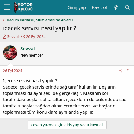
Giriş yap
Kayıt ol
Doğum Haritası Çözümlemesi ve Anlamı
icecek servisi nasil yapilir ?
K
B
Sevval
26 Eyl 2024
o
a
n
ş
Sevval
u
l
New member
y
a
u
n
b
g
26 Eyl 2024
#1
a
ı
ş
ç
İçecek servisi nasıl yapılır?
l
t
Sadece içecek servislerinde sağ taraf kullanılır. Boşların
a
a
toplanması da aynı şekilde gerçekleşir. Masanın sol
t
r
tarafındaki boşlar sol taraftan, içeceklerin de bulunduğu sağ
a
i
taraftaki boşlar sağdan alınır. Yemek servisi ve boşların
n
h
toplanması tüm konuklara aynı anda yapılır.
i
Cevap yazmak için giriş yap yada kayıt ol.