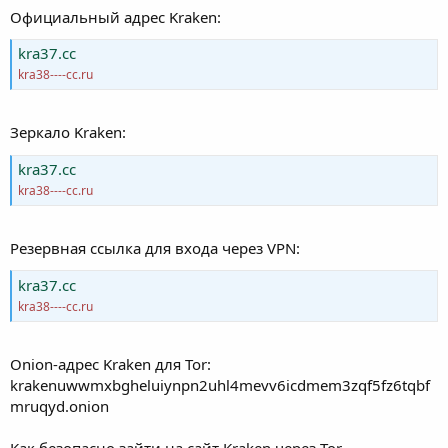
Официальный адрес Kraken:
kra37.cc
kra38----cc.ru
Зеркало Kraken:
kra37.cc
kra38----cc.ru
Резервная ссылка для входа через VPN:
kra37.cc
kra38----cc.ru
Onion-адрес Kraken для Tor:
krakenuwwmxbgheluiynpn2uhl4mevv6icdmem3zqf5fz6tqbf
mruqyd.onion
Как безопасно зайти на сайт Kraken через Tor