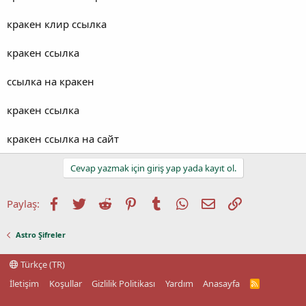
кракен клир ссылка
кракен ссылка
ссылка на кракен
кракен ссылка
кракен ссылка на сайт
Cevap yazmak için giriş yap yada kayıt ol.
Facebook
Twitter
Reddit
Pinterest
Tumblr
WhatsApp
E-posta
Link
Paylaş:
Astro Şifreler
Türkçe (TR)
İletişim
Koşullar
Gizlilik Politikası
Yardım
Anasayfa
R
S
S