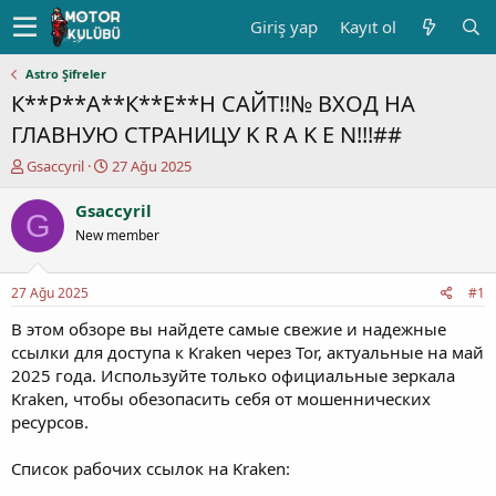
Giriş yap
Kayıt ol
Astro Şifreler
К**Р**А**К**Е**Н САЙТ!!№ ВХОД НА
ГЛАВНУЮ СТРАНИЦУ K R A K E N!!!##
K
B
Gsaccyril
27 Ağu 2025
o
a
n
ş
Gsaccyril
G
u
l
New member
y
a
u
n
b
g
27 Ağu 2025
#1
a
ı
ş
ç
В этом обзоре вы найдете самые свежие и надежные
l
t
ссылки для доступа к Kraken через Tor, актуальные на май
a
a
2025 года. Используйте только официальные зеркала
t
r
Kraken, чтобы обезопасить себя от мошеннических
a
i
ресурсов.
n
h
i
Список рабочих ссылок на Kraken: