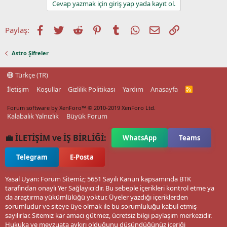
Cevap yazmak için giriş yap yada kayıt ol.
Facebook
Twitter
Reddit
Pinterest
Tumblr
WhatsApp
E-posta
Link
Paylaş:
Astro Şifreler
Türkçe (TR)
İletişim
Koşullar
Gizlilik Politikası
Yardım
Anasayfa
R
S
S
Forum software by XenForo™
© 2010-2019 XenForo Ltd.
Kalabalık Yalnızlık
Büyük Forum
💼 İLETİŞİM ve İŞ BİRLİĞİ:
WhatsApp
Teams
Telegram
E-Posta
Yasal Uyarı: Forum Sitemiz; 5651 Sayılı Kanun kapsamında BTK
tarafından onaylı Yer Sağlayıcı'dır. Bu sebeple içerikleri kontrol etme ya
da araştırma yükümlülüğü yoktur. Üyeler yazdığı içeriklerden
sorumludur ve siteye üye olmak ile bu sorumluluğu kabul etmiş
sayılırlar. Sitemiz kar amacı gütmez, ücretsiz bilgi paylaşım merkezidir.
Hukuka ve mevzuata aykırı olduğunu düşündüğünüz içeriği