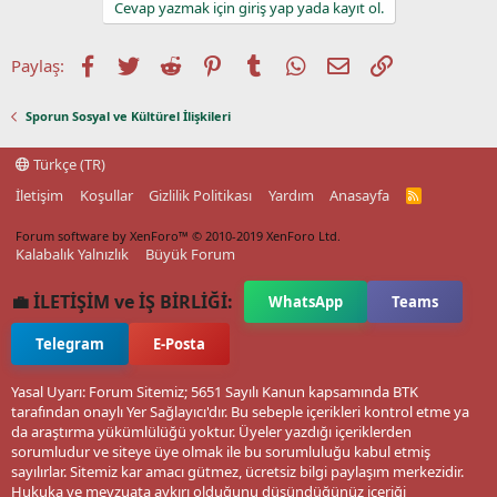
Cevap yazmak için giriş yap yada kayıt ol.
Facebook
Twitter
Reddit
Pinterest
Tumblr
WhatsApp
E-posta
Link
Paylaş:
Sporun Sosyal ve Kültürel İlişkileri
Türkçe (TR)
İletişim
Koşullar
Gizlilik Politikası
Yardım
Anasayfa
R
S
S
Forum software by XenForo™
© 2010-2019 XenForo Ltd.
Kalabalık Yalnızlık
Büyük Forum
💼 İLETİŞİM ve İŞ BİRLİĞİ:
WhatsApp
Teams
Telegram
E-Posta
Yasal Uyarı: Forum Sitemiz; 5651 Sayılı Kanun kapsamında BTK
tarafından onaylı Yer Sağlayıcı'dır. Bu sebeple içerikleri kontrol etme ya
da araştırma yükümlülüğü yoktur. Üyeler yazdığı içeriklerden
sorumludur ve siteye üye olmak ile bu sorumluluğu kabul etmiş
sayılırlar. Sitemiz kar amacı gütmez, ücretsiz bilgi paylaşım merkezidir.
Hukuka ve mevzuata aykırı olduğunu düşündüğünüz içeriği