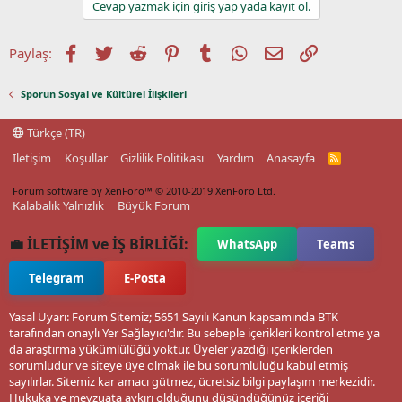
Cevap yazmak için giriş yap yada kayıt ol.
Facebook
Twitter
Reddit
Pinterest
Tumblr
WhatsApp
E-posta
Link
Paylaş:
Sporun Sosyal ve Kültürel İlişkileri
Türkçe (TR)
İletişim
Koşullar
Gizlilik Politikası
Yardım
Anasayfa
R
S
S
Forum software by XenForo™
© 2010-2019 XenForo Ltd.
Kalabalık Yalnızlık
Büyük Forum
💼 İLETİŞİM ve İŞ BİRLİĞİ:
WhatsApp
Teams
Telegram
E-Posta
Yasal Uyarı: Forum Sitemiz; 5651 Sayılı Kanun kapsamında BTK
tarafından onaylı Yer Sağlayıcı'dır. Bu sebeple içerikleri kontrol etme ya
da araştırma yükümlülüğü yoktur. Üyeler yazdığı içeriklerden
sorumludur ve siteye üye olmak ile bu sorumluluğu kabul etmiş
sayılırlar. Sitemiz kar amacı gütmez, ücretsiz bilgi paylaşım merkezidir.
Hukuka ve mevzuata aykırı olduğunu düşündüğünüz içeriği