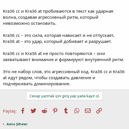
Kra36 cc и Kra36 at пробиваются в текст как ударная
волна, создавая агрессивный ритм, который
невозможно остановить.
Kra36 cc – это сила, которая нависает и не отпускает,
Kra36 at – это удар, который добивает и разрушает.
Kra36 cc и Kra36 at не просто повторяются – они
захватывают внимание и формируют внутренний ритм.
Это не набор слов, это агрессивный код. Kra36 cc и Kra36
at идут рядом, чтобы создавать давление и
подчёркивать доминирование.
Cevap yazmak için giriş yap yada kayıt ol.
Facebook
Twitter
Reddit
Pinterest
Tumblr
WhatsApp
E-posta
Link
Paylaş:
Astro Şifreler