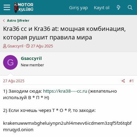
Giriş yap
Kayıt ol
Astro Şifreler
Kra36 cc и Kra36 at: мощная комбинация,
которая рушит правила мира
K
B
Gsaccyril
27 Ağu 2025
o
a
n
ş
Gsaccyril
G
u
l
New member
y
a
u
n
b
g
27 Ağu 2025
#1
a
ı
ş
ç
1) Заходим сюда:
https://kra38----cc.ru
(желательно
l
t
используй В * П * Н)
a
a
t
r
2) Если хочешь через Т * О * Р, то заходи:
a
i
n
h
krakenuwwmxbgheluiynpn2uhl4mevv6icdmem3zqf5fz6tqbf
i
mruqyd.onion