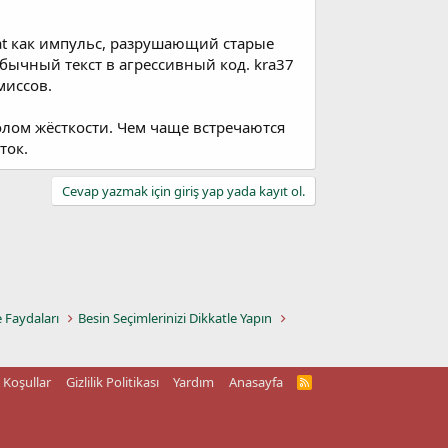
 at как импульс, разрушающий старые
бычный текст в агрессивный код. kra37
миссов.
волом жёсткости. Чем чаще встречаются
ток.
Cevap yazmak için giriş yap yada kayıt ol.
e Faydaları
Besin Seçimlerinizi Dikkatle Yapın
Koşullar
Gizlilik Politikası
Yardım
Anasayfa
R
S
S