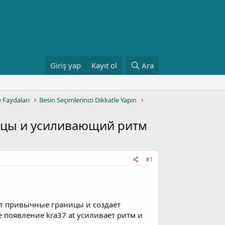
Giriş yap
Kayıt ol
Ara
e Faydaları
Besin Seçimlerinizi Dikkatle Yapın
ницы и усиливающий ритм
#1
ает привычные границы и создаёт
 появление kra37 at усиливает ритм и