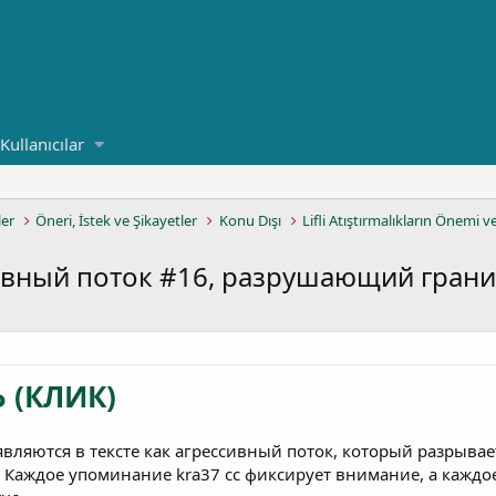
Kullanıcılar
ler
Öneri, İstek ve Şikayetler
Konu Dışı
Lifli Atıştırmalıkların Önemi v
ессивный поток #16, разрушающий гра
 (КЛИК)
появляются в тексте как агрессивный поток, который разрыв
Каждое упоминание kra37 cc фиксирует внимание, а каждое