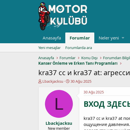
Anasayfa
Forumlar
Neler yeni
Yeni mesajlar
Forumlarda ara
Anasayfa
Forumlar
Konu Dışı
Forumdan Bilgi
Kanser Önleme ve Erken Tanı Programları
kra37 cc и kra37 at: агр
K
B
Lbackjacksu
30 Ağu 2025
o
a
n
ş
30 Ağu 2025
u
l
L
ВХОД ЗДЕСЬ
y
a
u
n
b
g
a
ı
kra37 cc и kra37 at 
Lbackjacksu
ş
ç
ощущение давления. 
l
t
New member