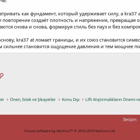
че.
атривать как фундамент, который удерживает силу, а kra37
е повторение создаёт плотность и напряжение, превращая о
щаются снова и снова, формируя стиль без пауз и без компро
основу, kra37 at ломает границы, и их союз становится сим
 тем сильнее становится ощущение давления и тем мощнее по
pp
osta
Link
ler
Öneri, İstek ve Şikayetler
Konu Dışı
Lifli Atıştırmalıkların Önemi v
İletişim
Forum software by XenForo™
© 2010-2019 XenForo Ltd.