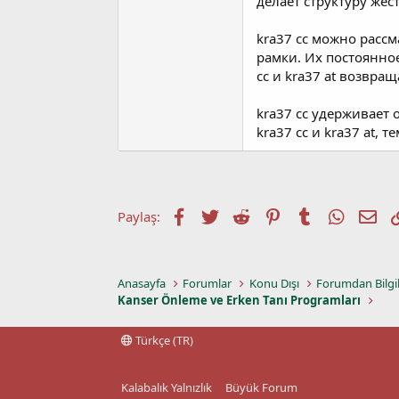
делает структуру жёст
a
a
t
r
kra37 cc можно рассм
a
i
рамки. Их постоянно
n
h
i
cc и kra37 at возвра
kra37 cc удерживает 
kra37 cc и kra37 at,
Facebook
Twitter
Reddit
Pinterest
Tumblr
WhatsA
E-p
Paylaş:
Anasayfa
Forumlar
Konu Dışı
Forumdan Bilgi
Kanser Önleme ve Erken Tanı Programları
Türkçe (TR)
Kalabalık Yalnızlık
Büyük Forum