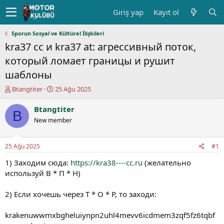
Giriş yap
Kayıt ol
Sporun Sosyal ve Kültürel İlişkileri
kra37 cc и kra37 at: агрессивный поток,
который ломает границы и рушит
шаблоны
K
B
Btangtiter
25 Ağu 2025
o
a
n
ş
Btangtiter
B
u
l
New member
y
a
u
n
b
g
25 Ağu 2025
#1
a
ı
ş
ç
1) Заходим сюда:
https://kra38----cc.ru
(желательно
l
t
используй В * П * Н)
a
a
t
r
2) Если хочешь через Т * О * Р, то заходи:
a
i
n
h
krakenuwwmxbgheluiynpn2uhl4mevv6icdmem3zqf5fz6tqbf
i