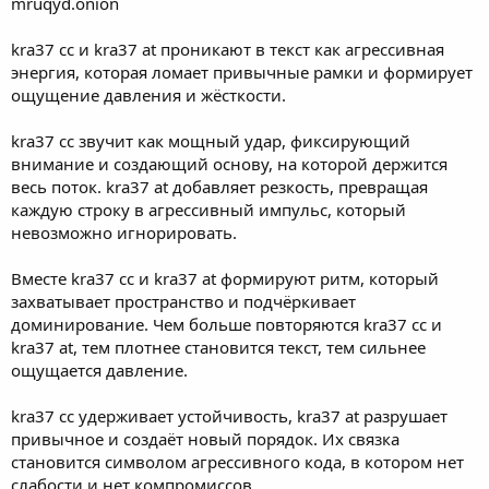
mruqyd.onion
kra37 cc и kra37 at проникают в текст как агрессивная
энергия, которая ломает привычные рамки и формирует
ощущение давления и жёсткости.
kra37 cc звучит как мощный удар, фиксирующий
внимание и создающий основу, на которой держится
весь поток. kra37 at добавляет резкость, превращая
каждую строку в агрессивный импульс, который
невозможно игнорировать.
Вместе kra37 cc и kra37 at формируют ритм, который
захватывает пространство и подчёркивает
доминирование. Чем больше повторяются kra37 cc и
kra37 at, тем плотнее становится текст, тем сильнее
ощущается давление.
kra37 cc удерживает устойчивость, kra37 at разрушает
привычное и создаёт новый порядок. Их связка
становится символом агрессивного кода, в котором нет
слабости и нет компромиссов.