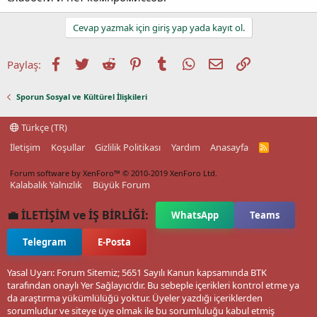
Cevap yazmak için giriş yap yada kayıt ol.
Facebook
Twitter
Reddit
Pinterest
Tumblr
WhatsApp
E-posta
Link
Paylaş:
Sporun Sosyal ve Kültürel İlişkileri
Türkçe (TR)
İletişim
Koşullar
Gizlilik Politikası
Yardım
Anasayfa
R
S
S
Forum software by XenForo™
© 2010-2019 XenForo Ltd.
Kalabalık Yalnızlık
Büyük Forum
💼 İLETİŞİM ve İŞ BİRLİĞİ:
WhatsApp
Teams
Telegram
E-Posta
Yasal Uyarı: Forum Sitemiz; 5651 Sayılı Kanun kapsamında BTK
tarafından onaylı Yer Sağlayıcı'dır. Bu sebeple içerikleri kontrol etme ya
da araştırma yükümlülüğü yoktur. Üyeler yazdığı içeriklerden
sorumludur ve siteye üye olmak ile bu sorumluluğu kabul etmiş