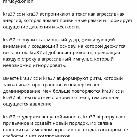
mruqyd.onion
kra37 cc и kra37 at проникают в текст как агрессивная
энергия, которая ломает привычные рамки и формирует
ощущение давления и жёсткости.
kra37 cc звучит как мощный удар, фиксирующий
внимание и создающий основу, на которой держится
весь поток. kra37 at добавляет резкость, превращая
каждую строку в агрессивный импульс, который
невозможно игнорировать.
Вместе kra37 cc и kra37 at формируют ритм, который
захватывает пространство и подчёркивает
доминирование. Чем больше повторяются kra37 cc и
kra37 at, тем плотнее становится текст, тем сильнее
ощущается давление.
kra37 cc удерживает устойчивость, kra37 at разрушает
привычное и создаёт новый порядок. Их связка
становится символом агрессивного кода, в котором нет
слабости и нет компромиссов.