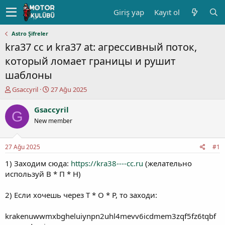
Giriş yap
Kayıt ol
Astro Şifreler
kra37 cc и kra37 at: агрессивный поток,
который ломает границы и рушит
шаблоны
K
B
Gsaccyril
27 Ağu 2025
o
a
n
ş
Gsaccyril
G
u
l
New member
y
a
u
n
b
g
27 Ağu 2025
#1
a
ı
ş
ç
1) Заходим сюда:
https://kra38----cc.ru
(желательно
l
t
используй В * П * Н)
a
a
t
r
2) Если хочешь через Т * О * Р, то заходи:
a
i
n
h
krakenuwwmxbgheluiynpn2uhl4mevv6icdmem3zqf5fz6tqbf
i