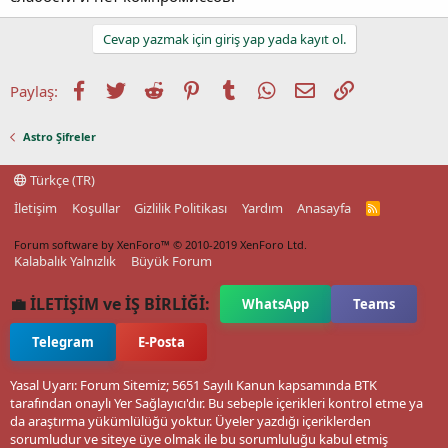
Cevap yazmak için giriş yap yada kayıt ol.
Facebook
Twitter
Reddit
Pinterest
Tumblr
WhatsApp
E-posta
Link
Paylaş:
Astro Şifreler
Türkçe (TR)
İletişim
Koşullar
Gizlilik Politikası
Yardım
Anasayfa
R
S
S
Forum software by XenForo™
© 2010-2019 XenForo Ltd.
Kalabalık Yalnızlık
Büyük Forum
💼 İLETİŞİM ve İŞ BİRLİĞİ:
WhatsApp
Teams
Telegram
E-Posta
Yasal Uyarı: Forum Sitemiz; 5651 Sayılı Kanun kapsamında BTK
tarafından onaylı Yer Sağlayıcı'dır. Bu sebeple içerikleri kontrol etme ya
da araştırma yükümlülüğü yoktur. Üyeler yazdığı içeriklerden
sorumludur ve siteye üye olmak ile bu sorumluluğu kabul etmiş