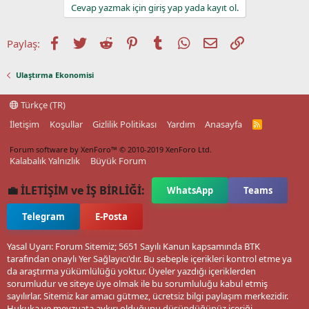
Cevap yazmak için giriş yap yada kayıt ol.
Facebook
Twitter
Reddit
Pinterest
Tumblr
WhatsApp
E-posta
Link
Paylaş:
Ulaştırma Ekonomisi
Türkçe (TR)
İletişim
Koşullar
Gizlilik Politikası
Yardım
Anasayfa
R
S
S
Forum software by XenForo™
© 2010-2019 XenForo Ltd.
Kalabalık Yalnızlık
Büyük Forum
💼 İLETİŞİM ve İŞ BİRLİĞİ:
WhatsApp
Teams
Telegram
E-Posta
Yasal Uyarı: Forum Sitemiz; 5651 Sayılı Kanun kapsamında BTK
tarafından onaylı Yer Sağlayıcı'dır. Bu sebeple içerikleri kontrol etme ya
da araştırma yükümlülüğü yoktur. Üyeler yazdığı içeriklerden
sorumludur ve siteye üye olmak ile bu sorumluluğu kabul etmiş
sayılırlar. Sitemiz kar amacı gütmez, ücretsiz bilgi paylaşım merkezidir.
Hukuka ve mevzuata aykırı olduğunu düşündüğünüz içeriği