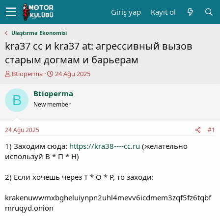
Giriş yap
Kayıt ol
Ulaştırma Ekonomisi
kra37 cc и kra37 at: агрессивный вызов
старым догмам и барьерам
K
B
Btioperma
24 Ağu 2025
o
a
n
ş
Btioperma
B
u
l
New member
y
a
u
n
b
g
24 Ağu 2025
#1
a
ı
ş
ç
1) Заходим сюда:
https://kra38----cc.ru
(желательно
l
t
используй В * П * Н)
a
a
t
r
2) Если хочешь через Т * О * Р, то заходи:
a
i
n
h
krakenuwwmxbgheluiynpn2uhl4mevv6icdmem3zqf5fz6tqbf
i
mruqyd.onion