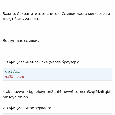
i
Важно: Сохраните этот список. Ссылки часто меняются и
могут быть удалены.
Доступные ссылки:
1. Официальная ссылка (через браузер):
kra37.cc
kra38----cc.ru
krakenuwwmxbgheluiynpn2uhl4mevv6icdmem3zqf5fz6tqbf
mruqyd.onion
2. Официальное зеркало: