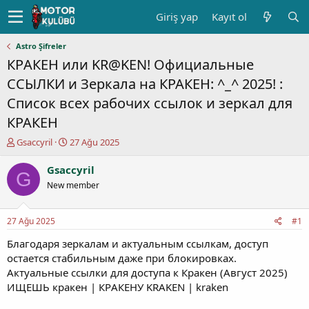
Giriş yap
Kayıt ol
Astro Şifreler
КРAКЕH или KR@KEN! Официальные
ССЫЛКИ и Зеркала на КРАКЕH: ^_^ 2025! :
Список всех рабочих ссылок и зеркал для
КРАКЕH
K
B
Gsaccyril
27 Ağu 2025
o
a
n
ş
Gsaccyril
G
u
l
New member
y
a
u
n
b
g
27 Ağu 2025
#1
a
ı
ş
ç
Благодаря зеркалам и актуальным ссылкам, доступ
l
t
остается стабильным даже при блокировках.
a
a
Актуальные ссылки для доступа к Кракeн (Август 2025)
t
r
ИЩЕШЬ крaкен | КРAКЕНУ KRАKEN | krаken
a
i
n
h