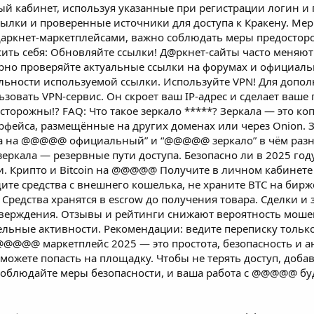
й кабинет, используя указанные при регистрации логин и п
сылки и проверенные источники для доступа к Кракену. Ме
даркнет-маркетплейсами, важно соблюдать меры предосторо
сить себя: Обновляйте ссылки! Д@ркнет-сайты часто меняют
ярно проверяйте актуальные ссылки на форумах и официаль
ьности используемой ссылки. Используйте VPN! Для допо
зовать VPN-сервис. Он скроет ваш IP-адрес и сделает ваше
сторожны!? FAQ: Что такое зеркало *****? Зеркала — это к
фейса, размещённые на других доменах или через Onion. 
ка на @@@@@ официальный” и “@@@@@ зеркало” в чём раз
зеркала — резервные пути доступа. Безопасно ли в 2025 го
и. Крипто и Bitcoin на @@@@@ Получите в личном кабинете 
ите средства с внешнего кошелька, не храните BTC на бирж
 Средства хранятся в escrow до получения товара. Сделки и
верждения. Отзывы и рейтинги снижают вероятность моше
льные активности. Рекомендации: ведите переписку только
@@@@@ маркетплейс 2025 — это простота, безопасность и 
сможете попасть на площадку. Чтобы не терять доступ, доба
Соблюдайте меры безопасности, и ваша работа с @@@@@ буд