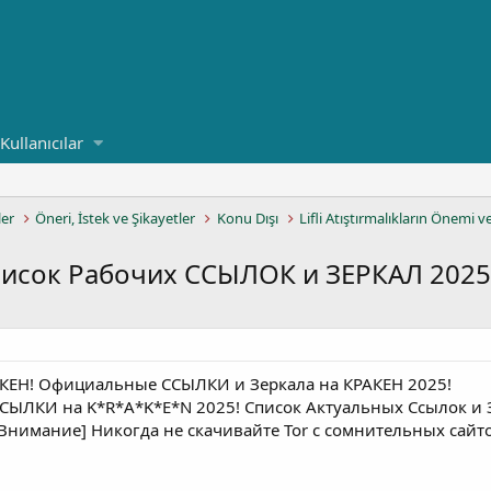
Kullanıcılar
ler
Öneri, İstek ve Şikayetler
Konu Dışı
Lifli Atıştırmalıkların Önemi v
писок Рабочих ССЫЛОК и ЗЕРКАЛ 2025
КЕH! Официальные ССЫЛКИ и Зеркала на КРАКЕH 2025!
ЛКИ на K*R*A*K*E*N 2025! Список Актуальных Ссылок и З
[Внимание] Никогда не скачивайте Tor с сомнительных сайт