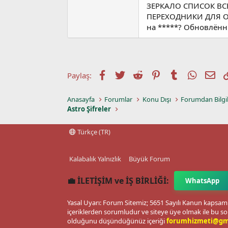
ЗЕРКАЛО СПИСОК ВС
ПЕРЕХОДНИКИ ДЛЯ ОБЕ
на *****? Обновлённ
Facebook
Twitter
Reddit
Pinterest
Tumblr
WhatsA
E-p
Paylaş:
Anasayfa
Forumlar
Konu Dışı
Forumdan Bilgi
Astro Şifreler
Türkçe (TR)
Kalabalık Yalnızlık
Büyük Forum
💼 İLETİŞİM ve İŞ BİRLİĞİ:
WhatsApp
Yasal Uyarı: Forum Sitemiz; 5651 Sayılı Kanun kapsamı
içeriklerden sorumludur ve siteye üye olmak ile bu so
olduğunu düşündüğünüz içeriği
forumhizmeti@gm