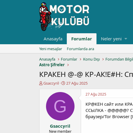
Anasayfa
Forumlar
Neler yeni
Yeni mesajlar
Forumlarda ara
Anasayfa
Forumlar
Konu Dışı
Forumdan Bilgi
Astro Şifreler
КРАКEН @-@ КР-АК!E#Н: С
K
B
Gsaccyril
27 Ağu 2025
o
a
n
ş
27 Ağu 2025
u
l
G
КР@КEН сайт или КРА
y
a
u
n
ССЫЛКА - @@@@@? ССЫ
b
g
браузер/Tor Browser 
a
ı
Gsaccyril
ş
ç
l
t
New member