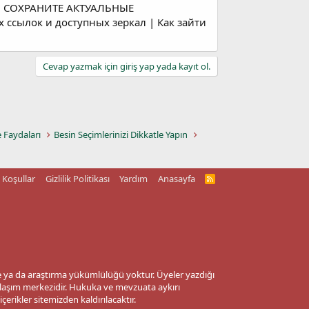
О СОХРАНИТЕ АКТУАЛЬНЫЕ
ссылок и доступных зеркал | Как зайти
Cevap yazmak için giriş yap yada kayıt ol.
e Faydaları
Besin Seçimlerinizi Dikkatle Yapın
Koşullar
Gizlilik Politikası
Yardım
Anasayfa
R
S
S
me ya da araştırma yükümlülüğü yoktur. Üyeler yazdığı
aylaşım merkezidir. Hukuka ve mevzuata aykırı
 içerikler sitemizden kaldırılacaktır.