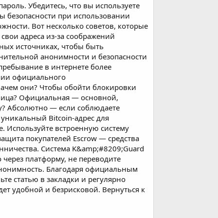
ароль. Убедитесь, что вы используете
ры безопасности при использовании
жности. Вот несколько советов, которые
 свои адреса из-за соображений
ных источниках, чтобы быть
лнительной анонимности и безопасности
 пребывание в интернете более
опии официального
Зачем они? Чтобы обойти блокировки
ница? Официальная — основной,
ду? Абсолютно — если соблюдаете
уникальный Bitcoin-адрес для
е. Используйте встроенную систему
 защита покупателей Escrow — средства
нничества. Система K&amp;#8209;Guard
 через платформу, не переводите
анонимность. Благодаря официальным
вьте статью в закладки и регулярно
ет удобной и безрисковой. Вернуться к