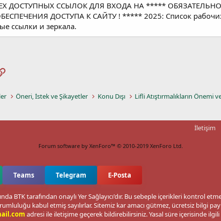
ЕХ ДОСТУПНЫХ ССЫЛОК ДЛЯ ВХОДА НА ***** ОБЯЗАТЕЛЬН
СПЕЧЕНИЯ ДОСТУПА К САЙТУ ! ***** 2025: Список рабочих 
ые ссылки и зеркала.
pp
osta
Link
ler
Öneri, İstek ve Şikayetler
Konu Dışı
Lifli Atıştırmalıkların Önemi v
İletişim
Forum software by XenForo™
© 2010-2019 XenForo Ltd.
Teams
Telegram
E-Posta
nda BTK tarafından onaylı Yer Sağlayıcı'dır. Bu sebeple içerikleri kontrol et
rumluluğu kabul etmiş sayılırlar. Sitemiz kar amacı gütmez, ücretsiz bilgi p
ail.com
adresi ile iletişime geçerek bildirebilirsiniz. Yasal süre içerisinde ilgili