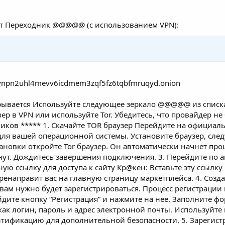
т Переходник @@@@@ (с использованием VPN):
npn2uhl4mevv6icdmem3zqf5fz6tqbfmruqyd.onion
вается Используйте следующее зеркало @@@@@ из списка. 
вер в VPN или используйте Tor. Убедитесь, что провайдер не
ков ***** 1. Скачайте TOR браузер Перейдите на oфициальн
ля вашей операционной системы. Установите браузер, следу
тановки откройте Tor браузер. Он автоматически начнет проц
нут. Дождитесь завершения подключения. 3. Перейдите по 
ую ссылку для доступа к сайту Кр@кен: Вставьте эту ссылку 
еренаправит вас на главную страницу маркетплейса. 4. Созда
, вам нужно будет зарегистрироваться. Процесс регистраци
йдите кнопку “Регистрация” и нажмите на нее. Заполните ф
ак логин, пароль и адрес электронной почты. Используйт
тификацию для дополнительной безопасности. 5. Зарегистр