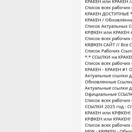
КРАКЕH или КРАКЕH /
Список всех рабочих 
КРАКЕH ДОСТУПНЫЕ *.
КPAКЕH / Обновлённ
Список Актуальных С
КР@КЕН или КРАКЕH
Список всех рабочих
KR@KEN САЙТ // Все 
Список Рабочих Ссыл
*.* ССЫЛКИ на КРАКЕH
Список всех рабочих 
КРАКЕH - КРАКЕH #1 
Актуальные ссылки д
Обновленные Ссылки
Актуальные ссылки д
Официальные ССЫЛКИ 
Список всех рабочих
ССЫЛКИ 2025 год : Сп
КРАКЕH или КР@КЕН! 
КР@КEН или КРАКЕH! 
Список всех рабочих 
NEW - KR@KEN - Обно