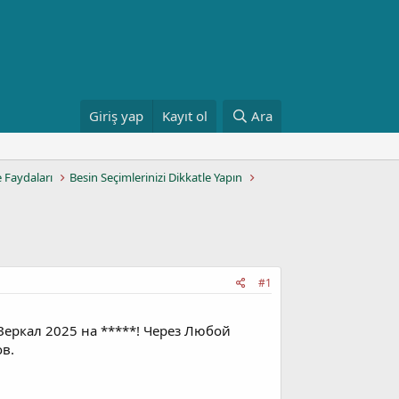
Giriş yap
Kayıt ol
Ara
e Faydaları
Besin Seçimlerinizi Dikkatle Yapın
#1
еркал 2025 на *****! Через Любой
ов.