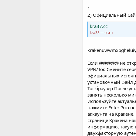
a
a
1
t
r
a
i
2) Официальный Сай
n
h
i
kra37.cc
kra38----cc.ru
krakenuwwmxbgheluiy
Если @@@@@ не откры
VPN/Tor. Смените сер
официальных источни
установочный файл д
Tor браузер После ус
занять несколько ми
Используйте актуальн
нажмите Enter. Это п
аккаунта на Кракене
странице Кракена на
информацию, такую к
двухфакторную аутен