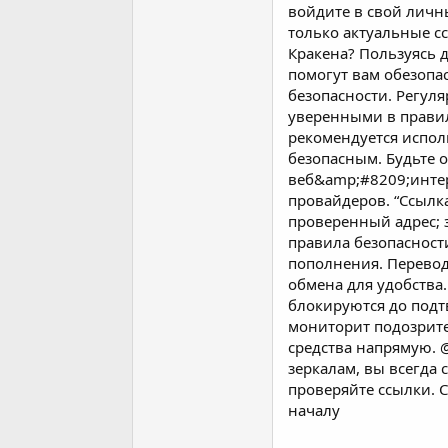
войдите в свой личны
только актуальные с
Кракена? Пользуясь 
помогут вам обезопа
безопасности. Регул
уверенными в правил
рекомендуется исполь
безопасным. Будьте о
веб&amp;#8209;интер
провайдеров. “Ссыл
проверенный адрес; 
правила безопасност
пополнения. Перевод
обмена для удобства.
блокируются до подт
мониторит подозрите
средства напрямую. 
зеркалам, вы всегда 
проверяйте ссылки. 
началу