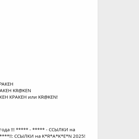
КPAКЕH
КPAКЕH KR@KEN
АКЕH КРAКЕH или KR@KEN!
а !!! ***** - ***** - ССЫЛКИ на
*****!!: ССЫЛКИ на K*R*A*K*E*N 2025!