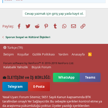
Cevap yazmak için giriş yap yada kayıt ol.
Facebook
Twitter
Reddit
Pinterest
Tumblr
WhatsApp
E-posta
Link
Paylaş:
Sporun Sosyal ve Kültürel İlişkileri
Türkçe (TR)
İletişim
Koşullar
Gizlilik Politikası
Yardım
Anasayfa
R
S
S
Forum software by XenForo™
© 2010-2019 XenForo Ltd.
Kalabalık Yalnızlık
Büyük Forum
💼 İLETİŞİM ve İŞ BİRLİĞİ:
WhatsApp
Teams
Telegram
E-Posta
Yasal Uyarı: Forum Sitemiz; 5651 Sayılı Kanun kapsamında BTK
tarafından onaylı Yer Sağlayıcı'dır. Bu sebeple içerikleri kontrol etme ya
da araştırma yükümlülüğü yoktur. Üyeler yazdığı içeriklerden