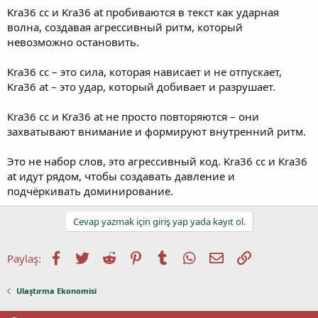
Kra36 cc и Kra36 at пробиваются в текст как ударная
волна, создавая агрессивный ритм, который
невозможно остановить.
Kra36 cc – это сила, которая нависает и не отпускает,
Kra36 at – это удар, который добивает и разрушает.
Kra36 cc и Kra36 at не просто повторяются – они
захватывают внимание и формируют внутренний ритм.
Это не набор слов, это агрессивный код. Kra36 cc и Kra36
at идут рядом, чтобы создавать давление и
подчёркивать доминирование.
Cevap yazmak için giriş yap yada kayıt ol.
Facebook
Twitter
Reddit
Pinterest
Tumblr
WhatsApp
E-posta
Link
Paylaş:
Ulaştırma Ekonomisi