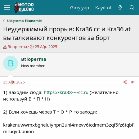
Giriş yap
Kayıt ol
Ulaştırma Ekonomisi
Неудержимый прорыв: Kra36 cc и Kra36 at
выталкивают конкурентов за борт
K
B
Btioperma
25 Ağu 2025
o
a
n
ş
Btioperma
B
u
l
New member
y
a
u
n
b
g
25 Ağu 2025
#1
a
ı
ş
ç
1) Заходим сюда:
https://kra38----cc.ru
(желательно
l
t
используй В * П * Н)
a
a
t
r
2) Если хочешь через Т * О * Р, то заходи:
a
i
n
h
krakenuwwmxbgheluiynpn2uhl4mevv6icdmem3zqf5fz6tqbf
i
mruqyd.onion