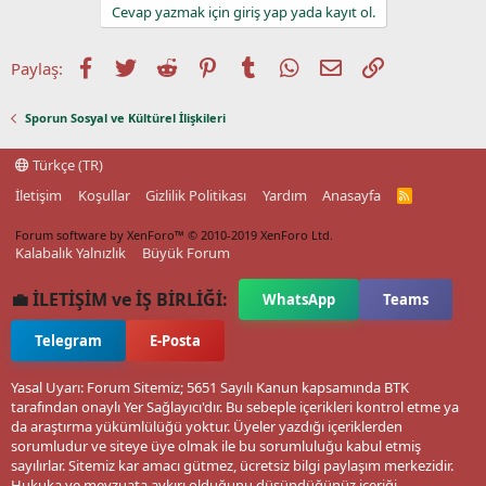
Cevap yazmak için giriş yap yada kayıt ol.
Facebook
Twitter
Reddit
Pinterest
Tumblr
WhatsApp
E-posta
Link
Paylaş:
Sporun Sosyal ve Kültürel İlişkileri
Türkçe (TR)
İletişim
Koşullar
Gizlilik Politikası
Yardım
Anasayfa
R
S
S
Forum software by XenForo™
© 2010-2019 XenForo Ltd.
Kalabalık Yalnızlık
Büyük Forum
💼 İLETİŞİM ve İŞ BİRLİĞİ:
WhatsApp
Teams
Telegram
E-Posta
Yasal Uyarı: Forum Sitemiz; 5651 Sayılı Kanun kapsamında BTK
tarafından onaylı Yer Sağlayıcı'dır. Bu sebeple içerikleri kontrol etme ya
da araştırma yükümlülüğü yoktur. Üyeler yazdığı içeriklerden
sorumludur ve siteye üye olmak ile bu sorumluluğu kabul etmiş
sayılırlar. Sitemiz kar amacı gütmez, ücretsiz bilgi paylaşım merkezidir.
Hukuka ve mevzuata aykırı olduğunu düşündüğünüz içeriği