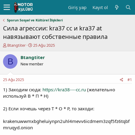
Giriş yap
Kayıt ol
Sporun Sosyal ve Kültürel İlişkileri
Сила агрессии: kra37 cc и kra37 at
навязывают собственные правила
K
B
Btangtiter
25 Ağu 2025
o
a
n
ş
Btangtiter
B
u
l
New member
y
a
u
n
b
g
25 Ağu 2025
#1
a
ı
ş
ç
1) Заходим сюда:
https://kra38----cc.ru
(желательно
l
t
используй В * П * Н)
a
a
t
r
2) Если хочешь через Т * О * Р, то заходи:
a
i
n
h
krakenuwwmxbgheluiynpn2uhl4mevv6icdmem3zqf5fz6tqbf
i
mruqyd.onion