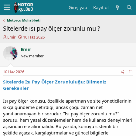
Giriş yap
Kayıt ol
Motorcu Muhabbeti
Sitelerde ısı pay ölçer zorunlu mu ?
K
B
Emir
10 Haz 2026
o
a
n
ş
Emir
u
l
New member
y
a
u
n
b
g
10 Haz 2026
#1
a
ı
ş
ç
Sitelerde Isı Pay Ölçer Zorunluluğu: Bilmeniz
l
t
Gerekenler
a
a
t
r
Isı pay ölçer konusu, özellikle apartman ve site yöneticilerinin
a
i
sıkça gündeme getirdiği, ancak çoğu zaman net
n
h
yanıtlanamayan bir sorudur. “Isı pay ölçer zorunlu mu?”
i
sorusu, hem yasal düzenlemeler hem de kullanıcı deneyimleri
açısından ele alınmalıdır. Bu yazıda, konuyu sistemli bir
şekilde açacak, karşılaştırmalar ve güncel bilgilerle