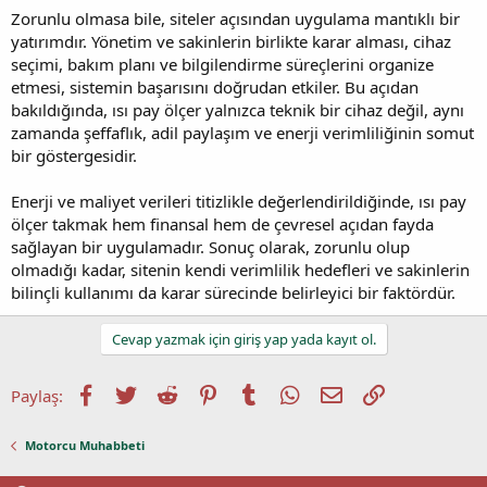
Zorunlu olmasa bile, siteler açısından uygulama mantıklı bir
yatırımdır. Yönetim ve sakinlerin birlikte karar alması, cihaz
seçimi, bakım planı ve bilgilendirme süreçlerini organize
etmesi, sistemin başarısını doğrudan etkiler. Bu açıdan
bakıldığında, ısı pay ölçer yalnızca teknik bir cihaz değil, aynı
zamanda şeffaflık, adil paylaşım ve enerji verimliliğinin somut
bir göstergesidir.
Enerji ve maliyet verileri titizlikle değerlendirildiğinde, ısı pay
ölçer takmak hem finansal hem de çevresel açıdan fayda
sağlayan bir uygulamadır. Sonuç olarak, zorunlu olup
olmadığı kadar, sitenin kendi verimlilik hedefleri ve sakinlerin
bilinçli kullanımı da karar sürecinde belirleyici bir faktördür.
Cevap yazmak için giriş yap yada kayıt ol.
Facebook
Twitter
Reddit
Pinterest
Tumblr
WhatsApp
E-posta
Link
Paylaş:
Motorcu Muhabbeti