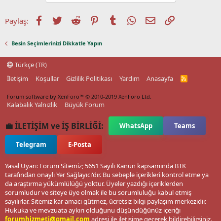
Facebook
Twitter
Reddit
Pinterest
Tumblr
WhatsApp
E-posta
Link
Paylaş:
Besin Seçimlerinizi Dikkatle Yapın
Türkçe (TR)
İletişim
Koşullar
Gizlilik Politikası
Yardım
Anasayfa
R
S
S
Forum software by XenForo™
© 2010-2019 XenForo Ltd.
Kalabalık Yalnızlık
Büyük Forum
💼 İLETİŞİM ve İŞ BİRLİĞİ:
WhatsApp
Teams
Telegram
E-Posta
Yasal Uyarı: Forum Sitemiz; 5651 Sayılı Kanun kapsamında BTK
tarafından onaylı Yer Sağlayıcı'dır. Bu sebeple içerikleri kontrol etme ya
da araştırma yükümlülüğü yoktur. Üyeler yazdığı içeriklerden
sorumludur ve siteye üye olmak ile bu sorumluluğu kabul etmiş
sayılırlar. Sitemiz kar amacı gütmez, ücretsiz bilgi paylaşım merkezidir.
Hukuka ve mevzuata aykırı olduğunu düşündüğünüz içeriği
forumhizmeti@gmail.com
adresi ile iletişime geçerek bildirebilirsiniz.