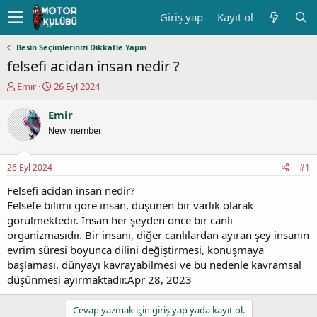
Giriş yap
Kayıt ol
Besin Seçimlerinizi Dikkatle Yapın
felsefi acidan insan nedir ?
K
B
Emir
26 Eyl 2024
o
a
n
ş
Emir
u
l
New member
y
a
u
n
b
g
26 Eyl 2024
#1
a
ı
ş
ç
Felsefi acidan insan nedir?
l
t
Felsefe bilimi göre insan, düşünen bir varlık olarak
a
a
görülmektedir. İnsan her şeyden önce bir canlı
t
r
organizmasıdır. Bir insanı, diğer canlılardan ayıran şey insanın
a
i
evrim süresi boyunca dilini değiştirmesi, konuşmaya
n
h
başlaması, dünyayı kavrayabilmesi ve bu nedenle kavramsal
i
düşünmesi ayırmaktadır.Apr 28, 2023
Cevap yazmak için giriş yap yada kayıt ol.