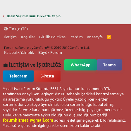
Besin Seçimlerinizi Dikkatle Yapın
Türkçe (TR)
İletişim
Koşullar
Gizlilik Politikası
Yardım
Anasayfa
R
S
S
Forum software by XenForo™
© 2010-2019 XenForo Ltd.
Kalabalık Yalnızlık
Büyük Forum
💼 İLETİŞİM ve İŞ BİRLİĞİ:
WhatsApp
Teams
Telegram
E-Posta
Yasal Uyarı: Forum Sitemiz; 5651 Sayılı Kanun kapsamında BTK
tarafından onaylı Yer Sağlayıcı'dır. Bu sebeple içerikleri kontrol etme ya
da araştırma yükümlülüğü yoktur. Üyeler yazdığı içeriklerden
sorumludur ve siteye üye olmak ile bu sorumluluğu kabul etmiş
sayılırlar. Sitemiz kar amacı gütmez, ücretsiz bilgi paylaşım merkezidir.
Hukuka ve mevzuata aykırı olduğunu düşündüğünüz içeriği
forumhizmeti@gmail.com
adresi ile iletişime geçerek bildirebilirsiniz.
Yasal süre içerisinde ilgili içerikler sitemizden kaldırılacaktır.