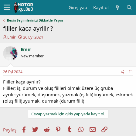
Giriş yap
Kayıt ol
Besin Seçimlerinizi Dikkatle Yapın
fiiller kaca ayrilir ?
K
B
Emir
26 Eyl 2024
o
a
n
ş
Emir
u
l
New member
y
a
u
n
b
g
26 Eyl 2024
#1
a
ı
ş
ç
Fiiller kaça ayrılır?
l
t
Fiiller; iş, durum ve oluş fiilleri olmak üzere üç gruba
a
a
ayrılır:yürümek, düşünmek, yazmak (iş fiili)büyümek, eskimek
t
r
(oluş fiili)uyumak, durmak (durum fiili)
a
i
n
h
i
Cevap yazmak için giriş yap yada kayıt ol.
Facebook
Twitter
Reddit
Pinterest
Tumblr
WhatsApp
E-posta
Link
Paylaş: