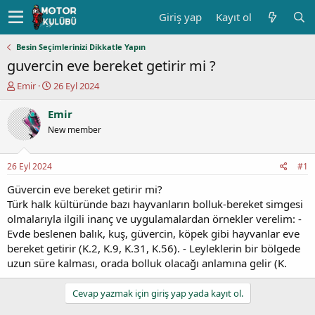
Giriş yap
Kayıt ol
Besin Seçimlerinizi Dikkatle Yapın
guvercin eve bereket getirir mi ?
K
B
Emir
26 Eyl 2024
o
a
n
ş
Emir
u
l
New member
y
a
u
n
b
g
26 Eyl 2024
#1
a
ı
ş
ç
Güvercin eve bereket getirir mi?
l
t
Türk halk kültüründe bazı hayvanların bolluk-bereket simgesi
a
a
olmalarıyla ilgili inanç ve uygulamalardan örnekler verelim: -
t
r
Evde beslenen balık, kuş, güvercin, köpek gibi hayvanlar eve
a
i
bereket getirir (K.2, K.9, K.31, K.56). - Leyleklerin bir bölgede
n
h
uzun süre kalması, orada bolluk olacağı anlamına gelir (K.
i
Cevap yazmak için giriş yap yada kayıt ol.