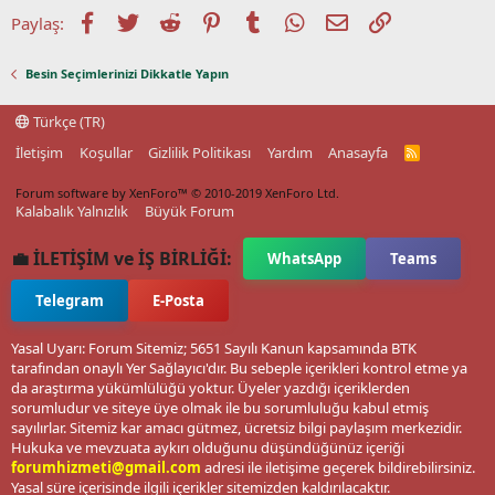
Facebook
Twitter
Reddit
Pinterest
Tumblr
WhatsApp
E-posta
Link
Paylaş:
Besin Seçimlerinizi Dikkatle Yapın
Türkçe (TR)
İletişim
Koşullar
Gizlilik Politikası
Yardım
Anasayfa
R
S
S
Forum software by XenForo™
© 2010-2019 XenForo Ltd.
Kalabalık Yalnızlık
Büyük Forum
💼 İLETİŞİM ve İŞ BİRLİĞİ:
WhatsApp
Teams
Telegram
E-Posta
Yasal Uyarı: Forum Sitemiz; 5651 Sayılı Kanun kapsamında BTK
tarafından onaylı Yer Sağlayıcı'dır. Bu sebeple içerikleri kontrol etme ya
da araştırma yükümlülüğü yoktur. Üyeler yazdığı içeriklerden
sorumludur ve siteye üye olmak ile bu sorumluluğu kabul etmiş
sayılırlar. Sitemiz kar amacı gütmez, ücretsiz bilgi paylaşım merkezidir.
Hukuka ve mevzuata aykırı olduğunu düşündüğünüz içeriği
forumhizmeti@gmail.com
adresi ile iletişime geçerek bildirebilirsiniz.
Yasal süre içerisinde ilgili içerikler sitemizden kaldırılacaktır.