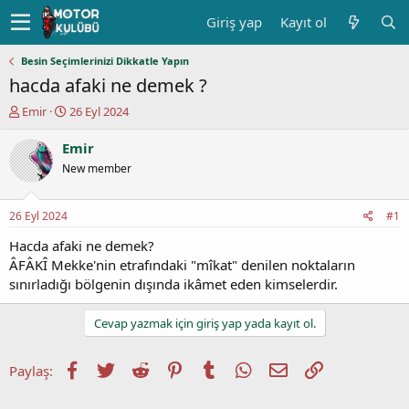
Giriş yap
Kayıt ol
Besin Seçimlerinizi Dikkatle Yapın
hacda afaki ne demek ?
K
B
Emir
26 Eyl 2024
o
a
n
ş
Emir
u
l
New member
y
a
u
n
b
g
26 Eyl 2024
#1
a
ı
ş
ç
Hacda afaki ne demek?
l
t
ÂFÂKÎ Mekke'nin etrafındaki "mîkat" denilen noktaların
a
a
sınırladığı bölgenin dışında ikâmet eden kimselerdir.
t
r
a
i
Cevap yazmak için giriş yap yada kayıt ol.
n
h
i
Facebook
Twitter
Reddit
Pinterest
Tumblr
WhatsApp
E-posta
Link
Paylaş: