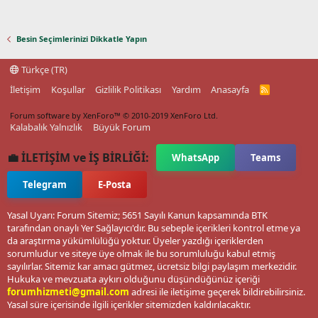
Besin Seçimlerinizi Dikkatle Yapın
Türkçe (TR)
İletişim
Koşullar
Gizlilik Politikası
Yardım
Anasayfa
R
S
S
Forum software by XenForo™
© 2010-2019 XenForo Ltd.
Kalabalık Yalnızlık
Büyük Forum
💼 İLETİŞİM ve İŞ BİRLİĞİ:
WhatsApp
Teams
Telegram
E-Posta
Yasal Uyarı: Forum Sitemiz; 5651 Sayılı Kanun kapsamında BTK
tarafından onaylı Yer Sağlayıcı'dır. Bu sebeple içerikleri kontrol etme ya
da araştırma yükümlülüğü yoktur. Üyeler yazdığı içeriklerden
sorumludur ve siteye üye olmak ile bu sorumluluğu kabul etmiş
sayılırlar. Sitemiz kar amacı gütmez, ücretsiz bilgi paylaşım merkezidir.
Hukuka ve mevzuata aykırı olduğunu düşündüğünüz içeriği
forumhizmeti@gmail.com
adresi ile iletişime geçerek bildirebilirsiniz.
Yasal süre içerisinde ilgili içerikler sitemizden kaldırılacaktır.