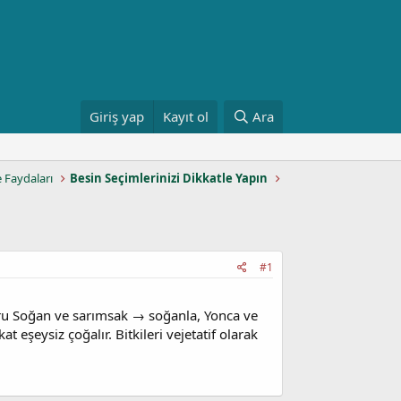
Giriş yap
Kayıt ol
Ara
e Faydaları
Besin Seçimlerinizi Dikkatle Yapın
#1
mru Soğan ve sarımsak → soğanla, Yonca ve
t eşeysiz çoğalır. Bitkileri vejetatif olarak