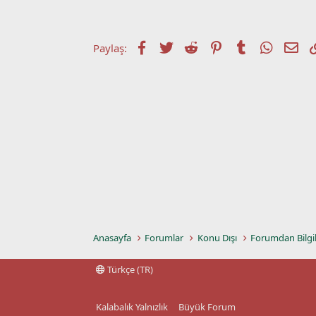
t
r
a
i
n
h
i
Facebook
Twitter
Reddit
Pinterest
Tumblr
WhatsA
E-p
Paylaş:
Anasayfa
Forumlar
Konu Dışı
Forumdan Bilgi
Türkçe (TR)
Kalabalık Yalnızlık
Büyük Forum