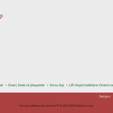
pp
osta
Link
ler
Öneri, İstek ve Şikayetler
Konu Dışı
Lifli Atıştırmalıkların Önemi v
İletişim
Forum software by XenForo™
© 2010-2019 XenForo Ltd.