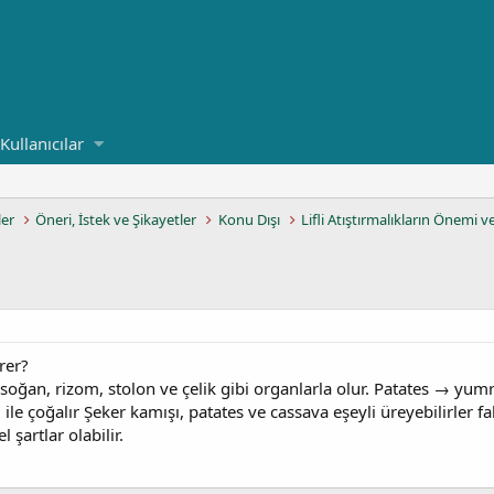
Kullanıcılar
ler
Öneri, İstek ve Şikayetler
Konu Dışı
Lifli Atıştırmalıkların Önemi v
rer?
soğan, rizom, stolon ve çelik gibi organlarla olur. Patates → yu
ile çoğalır Şeker kamışı, patates ve cassava eşeyli üreyebilirler faka
şartlar olabilir.