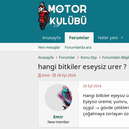
Anasayfa
Forumlar
Neler yeni
Yeni mesajlar
Forumlarda ara
Anasayfa
Forumlar
Konu Dışı
Forumdan Bilgi
hangi bitkiler eseysiz urer ?
K
B
Emir
26 Eyl 2024
o
a
n
ş
26 Eyl 2024
u
l
Hangi bitkiler eşeysiz ü
y
a
u
n
Eşeysiz üreme; yumru, 
b
g
üçgül → gövde çelikleri 
a
ı
çoğalmaya zorlayan özel 
Emir
ş
ç
l
t
New member
a
a