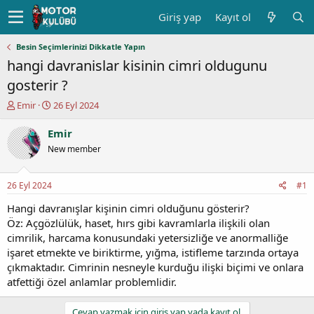
Giriş yap
Kayıt ol
Besin Seçimlerinizi Dikkatle Yapın
hangi davranislar kisinin cimri oldugunu
gosterir ?
K
B
Emir
26 Eyl 2024
o
a
n
ş
Emir
u
l
New member
y
a
u
n
b
g
26 Eyl 2024
#1
a
ı
ş
ç
Hangi davranışlar kişinin cimri olduğunu gösterir?
l
t
Öz: Açgözlülük, haset, hırs gibi kavramlarla ilişkili olan
a
a
cimrilik, harcama konusundaki yetersizliğe ve anormalliğe
t
r
işaret etmekte ve biriktirme, yığma, istifleme tarzında ortaya
a
i
çıkmaktadır. Cimrinin nesneyle kurduğu ilişki biçimi ve onlara
n
h
atfettiği özel anlamlar problemlidir.
i
Cevap yazmak için giriş yap yada kayıt ol.