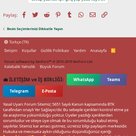
Facebook
Twitter
Reddit
Pinterest
Tumblr
WhatsApp
E-posta
Link
Paylaş:
Besin Seçimlerinizi Dikkatle Yapın
Türkçe (TR)
İletişim
Koşullar
Gizlilik Politikası
Yardım
Anasayfa
R
S
S
Forum software by XenForo™
© 2010-2019 XenForo Ltd.
Kalabalık Yalnızlık
Büyük Forum
💼 İLETİŞİM ve İŞ BİRLİĞİ:
WhatsApp
Teams
Telegram
E-Posta
Yasal Uyarı: Forum Sitemiz; 5651 Sayılı Kanun kapsamında BTK
tarafından onaylı Yer Sağlayıcı'dır. Bu sebeple içerikleri kontrol etme ya
da araştırma yükümlülüğü yoktur. Üyeler yazdığı içeriklerden
sorumludur ve siteye üye olmak ile bu sorumluluğu kabul etmiş
sayılırlar. Sitemiz kar amacı gütmez, ücretsiz bilgi paylaşım merkezidir.
Hukuka ve mevzuata aykırı olduğunu düşündüğünüz içeriği