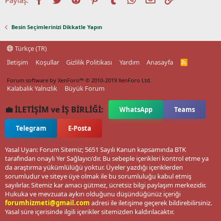
Besin Seçimlerinizi Dikkatle Yapın
Türkçe (TR)
İletişim
Koşullar
Gizlilik Politikası
Yardım
Anasayfa
R
S
S
Forum software by XenForo™
© 2010-2019 XenForo Ltd.
Kalabalık Yalnızlık
Büyük Forum
💼 İLETİŞİM ve İŞ BİRLİĞİ:
WhatsApp
Teams
Telegram
E-Posta
Yasal Uyarı: Forum Sitemiz; 5651 Sayılı Kanun kapsamında BTK
tarafından onaylı Yer Sağlayıcı'dır. Bu sebeple içerikleri kontrol etme ya
da araştırma yükümlülüğü yoktur. Üyeler yazdığı içeriklerden
sorumludur ve siteye üye olmak ile bu sorumluluğu kabul etmiş
sayılırlar. Sitemiz kar amacı gütmez, ücretsiz bilgi paylaşım merkezidir.
Hukuka ve mevzuata aykırı olduğunu düşündüğünüz içeriği
forumhizmeti@gmail.com
adresi ile iletişime geçerek bildirebilirsiniz.
Yasal süre içerisinde ilgili içerikler sitemizden kaldırılacaktır.