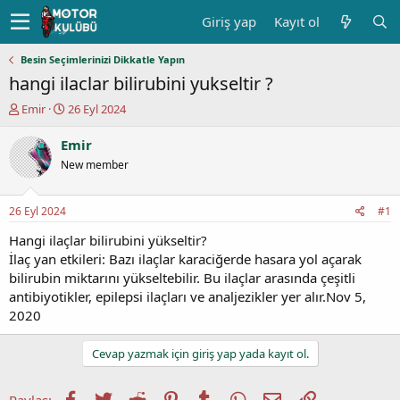
Giriş yap
Kayıt ol
Besin Seçimlerinizi Dikkatle Yapın
hangi ilaclar bilirubini yukseltir ?
K
B
Emir
26 Eyl 2024
o
a
n
ş
Emir
u
l
New member
y
a
u
n
b
g
26 Eyl 2024
#1
a
ı
ş
ç
Hangi ilaçlar bilirubini yükseltir?
l
t
İlaç yan etkileri: Bazı ilaçlar karaciğerde hasara yol açarak
a
a
bilirubin miktarını yükseltebilir. Bu ilaçlar arasında çeşitli
t
r
antibiyotikler, epilepsi ilaçları ve analjezikler yer alır.Nov 5,
a
i
2020
n
h
i
Cevap yazmak için giriş yap yada kayıt ol.
Facebook
Twitter
Reddit
Pinterest
Tumblr
WhatsApp
E-posta
Link
Paylaş: