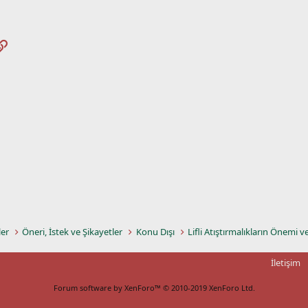
pp
osta
Link
ler
Öneri, İstek ve Şikayetler
Konu Dışı
Lifli Atıştırmalıkların Önemi v
İletişim
Forum software by XenForo™
© 2010-2019 XenForo Ltd.