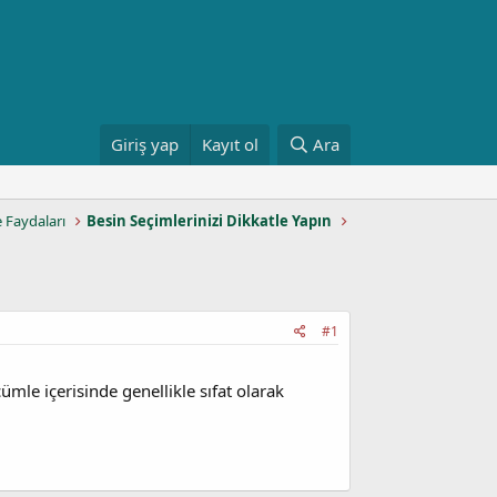
Giriş yap
Kayıt ol
Ara
e Faydaları
Besin Seçimlerinizi Dikkatle Yapın
#1
mle içerisinde genellikle sıfat olarak