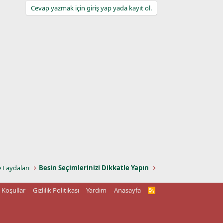
Cevap yazmak için giriş yap yada kayıt ol.
e Faydaları
Besin Seçimlerinizi Dikkatle Yapın
Koşullar
Gizlilik Politikası
Yardım
Anasayfa
R
S
S