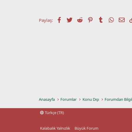
t
r
a
i
n
h
i
Facebook
Twitter
Reddit
Pinterest
Tumblr
WhatsA
E-p
Paylaş:
Anasayfa
Forumlar
Konu Dışı
Forumdan Bilgi
Türkçe (TR)
Kalabalık Yalnızlık
Büyük Forum