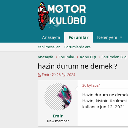
Anasayfa
Forumlar
Neler yeni
Yeni mesajlar
Forumlarda ara
Anasayfa
Forumlar
Konu Dışı
Forumdan Bilgi
hazin durum ne demek ?
K
B
Emir
26 Eyl 2024
o
a
n
ş
26 Eyl 2024
u
l
Hazin durum ne deme
y
a
u
n
Hazin, kişinin üzülmesi
b
g
kullanılır.Jun 12, 2021
a
ı
Emir
ş
ç
l
t
New member
a
a