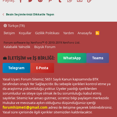
Besin Seçimlerinizi Dikkatle Yapın
Türkçe (TR)
İletişim
Koşullar
Gizlilik Politikası
Yardım
Anasayfa
R
S
S
Forum software by XenForo™
© 2010-2019 XenForo Ltd.
Kalabalık Yalnızlık
Büyük Forum
💼 İLETİŞİM ve İŞ BİRLİĞİ:
WhatsApp
Teams
Telegram
E-Posta
Yasal Uyarı: Forum Sitemiz; 5651 Sayılı Kanun kapsamında BTK
tarafından onaylı Yer Sağlayıcı'dır. Bu sebeple içerikleri kontrol etme ya
da araştırma yükümlülüğü yoktur. Üyeler yazdığı içeriklerden
sorumludur ve siteye üye olmak ile bu sorumluluğu kabul etmiş
sayılırlar. Sitemiz kar amacı gütmez, ücretsiz bilgi paylaşım merkezidir.
Hukuka ve mevzuata aykırı olduğunu düşündüğünüz içeriği
forumhizmeti@gmail.com
adresi ile iletişime geçerek bildirebilirsiniz.
Yasal süre içerisinde ilgili içerikler sitemizden kaldırılacaktır.