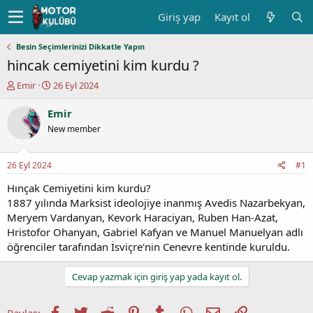
Giriş yap
Kayıt ol
Besin Seçimlerinizi Dikkatle Yapın
hincak cemiyetini kim kurdu ?
K
B
Emir
26 Eyl 2024
o
a
n
ş
Emir
u
l
New member
y
a
u
n
b
g
26 Eyl 2024
#1
a
ı
ş
ç
Hınçak Cemiyetini kim kurdu?
l
t
1887 yılında Marksist ideolojiye inanmış Avedis Nazarbekyan,
a
a
Meryem Vardanyan, Kevork Haraciyan, Ruben Han-Azat,
t
r
Hristofor Ohanyan, Gabriel Kafyan ve Manuel Manuelyan adlı
a
i
öğrenciler tarafından İsviçre'nin Cenevre kentinde kuruldu.
n
h
i
Cevap yazmak için giriş yap yada kayıt ol.
Facebook
Twitter
Reddit
Pinterest
Tumblr
WhatsApp
E-posta
Link
Paylaş: