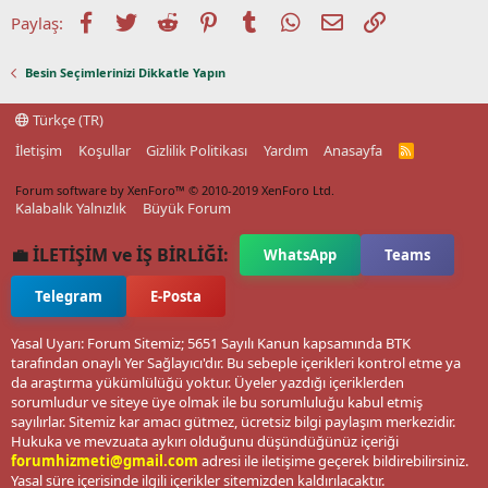
Facebook
Twitter
Reddit
Pinterest
Tumblr
WhatsApp
E-posta
Link
Paylaş:
Besin Seçimlerinizi Dikkatle Yapın
Türkçe (TR)
İletişim
Koşullar
Gizlilik Politikası
Yardım
Anasayfa
R
S
S
Forum software by XenForo™
© 2010-2019 XenForo Ltd.
Kalabalık Yalnızlık
Büyük Forum
💼 İLETİŞİM ve İŞ BİRLİĞİ:
WhatsApp
Teams
Telegram
E-Posta
Yasal Uyarı: Forum Sitemiz; 5651 Sayılı Kanun kapsamında BTK
tarafından onaylı Yer Sağlayıcı'dır. Bu sebeple içerikleri kontrol etme ya
da araştırma yükümlülüğü yoktur. Üyeler yazdığı içeriklerden
sorumludur ve siteye üye olmak ile bu sorumluluğu kabul etmiş
sayılırlar. Sitemiz kar amacı gütmez, ücretsiz bilgi paylaşım merkezidir.
Hukuka ve mevzuata aykırı olduğunu düşündüğünüz içeriği
forumhizmeti@gmail.com
adresi ile iletişime geçerek bildirebilirsiniz.
Yasal süre içerisinde ilgili içerikler sitemizden kaldırılacaktır.