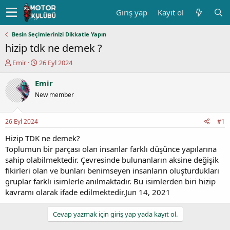
Giriş yap
Kayıt ol
Besin Seçimlerinizi Dikkatle Yapın
hizip tdk ne demek ?
K
B
Emir
26 Eyl 2024
o
a
n
ş
Emir
u
l
New member
y
a
u
n
b
g
26 Eyl 2024
#1
a
ı
ş
ç
Hizip TDK ne demek?
l
t
Toplumun bir parçası olan insanlar farklı düşünce yapılarına
a
a
sahip olabilmektedir. Çevresinde bulunanların aksine değişik
t
r
fikirleri olan ve bunları benimseyen insanların oluşturdukları
a
i
gruplar farklı isimlerle anılmaktadır. Bu isimlerden biri hizip
n
h
kavramı olarak ifade edilmektedir.Jun 14, 2021
i
Cevap yazmak için giriş yap yada kayıt ol.