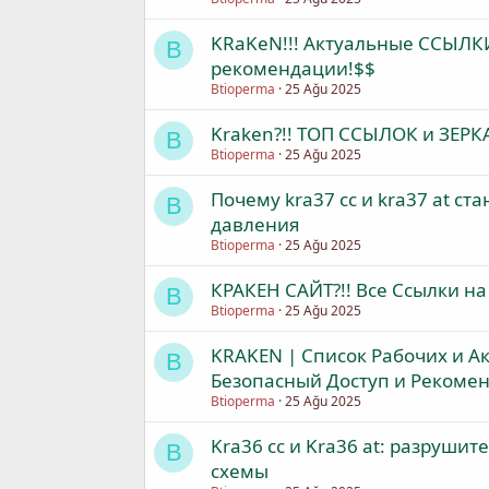
KRaKeN!!! Актуальные ССЫЛКИ
B
рекомендации!$$
Btioperma
25 Ağu 2025
Kraken?!! ТОП ССЫЛОК и ЗЕР
B
Btioperma
25 Ağu 2025
Почему kra37 cc и kra37 at с
B
давления
Btioperma
25 Ağu 2025
КРАКEН САЙТ?!! Все Ссылки на
B
Btioperma
25 Ağu 2025
KRAKEN | Список Рабочих и Ак
B
Безопасный Доступ и Рекомен
Btioperma
25 Ağu 2025
Kra36 cc и Kra36 at: разруш
B
схемы