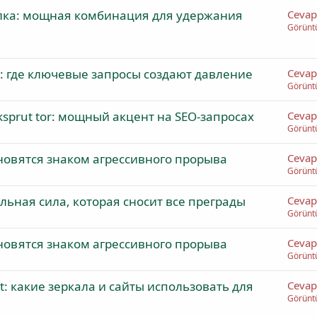
сылка: мощная комбинация для удержания
Cevap
Görünt
айт: где ключевые запросы создают давление
Cevap
Görünt
ksprut tor: мощный акцент на SEO-запросах
Cevap
Görünt
тановятся знаком агрессивного прорыва
Cevap
Görünt
ельная сила, которая сносит все преграды
Cevap
Görünt
тановятся знаком агрессивного прорыва
Cevap
Görünt
t: какие зеркала и сайты использовать для
Cevap
Görünt