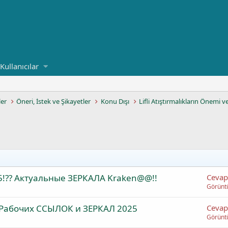
Kullanıcılar
ler
Öneri, İstek ve Şikayetler
Konu Dışı
Lifli Atıştırmalıkların Önemi v
5!?? Актуальные ЗЕРКАЛА Kraken@@!!
Cevap
Görünt
 Рабочих ССЫЛОК и ЗЕРКАЛ 2025
Cevap
Görünt