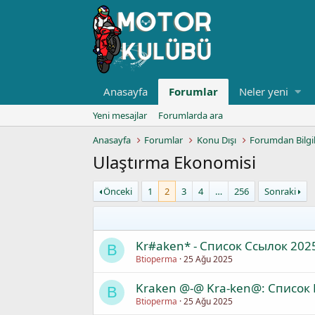
Anasayfa
Forumlar
Neler yeni
Yeni mesajlar
Forumlarda ara
Anasayfa
Forumlar
Konu Dışı
Forumdan Bilgi
Ulaştırma Ekonomisi
Önceki
1
2
3
4
…
256
Sonraki
Kr#aken* - Список Ссылок 202
B
Btioperma
25 Ağu 2025
Kraken @-@ Kra-ken@: Список
B
Btioperma
25 Ağu 2025