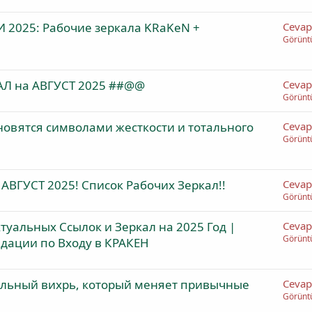
 2025: Рабочие зеркала KRaKeN +
Cevap
Görünt
КАЛ на АВГУСТ 2025 ##@@
Cevap
Görünt
тановятся символами жесткости и тотального
Cevap
Görünt
 АВГУСТ 2025! Список Рабочих Зеркал!!
Cevap
Görünt
туальных Ссылок и Зеркал на 2025 Год |
Cevap
Görünt
дации по Входу в КРАКЕН
ительный вихрь, который меняет привычные
Cevap
Görünt