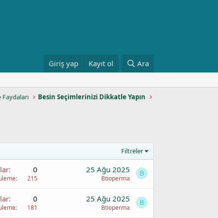
Giriş yap
Kayıt ol
Ara
e Faydaları
Besin Seçimlerinizi Dikkatle Yapın
Filtreler
lar
0
25 Ağu 2025
B
üleme
215
Btioperma
lar
0
25 Ağu 2025
B
üleme
181
Btioperma