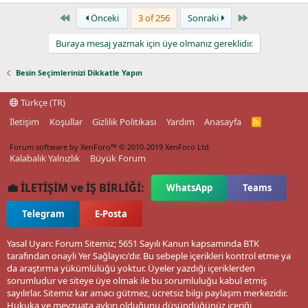
First
Last
Önceki
3 of 256
Sonraki
Buraya mesaj yazmak için üye olmanız gereklidir.
Besin Seçimlerinizi Dikkatle Yapın
Türkçe (TR)
İletişim
Koşullar
Gizlilik Politikası
Yardım
Anasayfa
R
S
S
Forum software by XenForo™
© 2010-2019 XenForo Ltd.
Kalabalık Yalnızlık
Büyük Forum
💼 İLETİŞİM ve İŞ BİRLİĞİ:
WhatsApp
Teams
Telegram
E-Posta
Yasal Uyarı: Forum Sitemiz; 5651 Sayılı Kanun kapsamında BTK
tarafından onaylı Yer Sağlayıcı'dır. Bu sebeple içerikleri kontrol etme ya
da araştırma yükümlülüğü yoktur. Üyeler yazdığı içeriklerden
sorumludur ve siteye üye olmak ile bu sorumluluğu kabul etmiş
sayılırlar. Sitemiz kar amacı gütmez, ücretsiz bilgi paylaşım merkezidir.
Hukuka ve mevzuata aykırı olduğunu düşündüğünüz içeriği