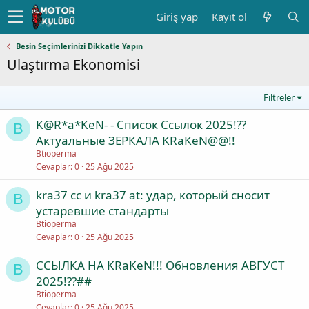
Giriş yap
Kayıt ol
Besin Seçimlerinizi Dikkatle Yapın
Ulaştırma Ekonomisi
Filtreler
K@R*a*KeN- - Список Ссылок 2025!??
B
Актуальные ЗЕРКАЛА KRaKeN@@!!
Btioperma
Cevaplar
0
25 Ağu 2025
kra37 cc и kra37 at: удар, который сносит
B
устаревшие стандарты
Btioperma
Cevaplar
0
25 Ağu 2025
ССЫЛКА НА KRaKeN!!! Обновления АВГУСТ
B
2025!??##
Btioperma
Cevaplar
0
25 Ağu 2025