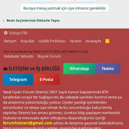
Buraya mesaj yazmak için üye olmanız gereklidir.
Besin Seçimlerinizi Dikkatle Yapın
Türkçe (TR)
İletişim
Koşullar
Gizlilik Politikası
Yardım
Anasayfa
R
S
S
Forum software by XenForo™
© 2010-2019 XenForo Ltd.
Kalabalık Yalnızlık
Büyük Forum
💼 İLETİŞİM ve İŞ BİRLİĞİ:
WhatsApp
Teams
Telegram
E-Posta
Yasal Uyarı: Forum Sitemiz; 5651 Sayılı Kanun kapsamında BTK
tarafından onaylı Yer Sağlayıcı'dır. Bu sebeple içerikleri kontrol etme ya
da araştırma yükümlülüğü yoktur. Üyeler yazdığı içeriklerden
sorumludur ve siteye üye olmak ile bu sorumluluğu kabul etmiş
sayılırlar. Sitemiz kar amacı gütmez, ücretsiz bilgi paylaşım merkezidir.
Hukuka ve mevzuata aykırı olduğunu düşündüğünüz içeriği
forumhizmeti@gmail.com
adresi ile iletişime geçerek bildirebilirsiniz.
Yasal süre içerisinde ilgili içerikler sitemizden kaldırılacaktır.